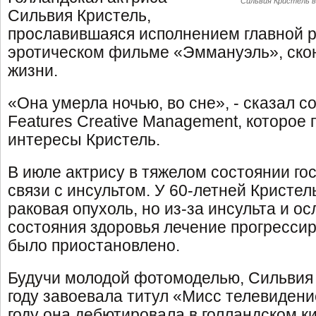
Сильвия Кристель 
Сильвия Кристель,
прославившаяся исполнением главной 
эротическом фильме «Эммануэль», скон
жизни.
«Она умерла ночью, во сне», - сказал с
Features Creative Management, которое
интересы Кристель.
В июле актрису в тяжелом состоянии го
связи с инсультом. У 60-летней Кристе
раковая опухоль, но из-за инсульта и о
состояния здоровья лечение прогресси
было приостановлено.
Будучи молодой фотомоделью, Сильвия 
году завоевала титул «Мисс телевидени
году она дебютировала в голландском 