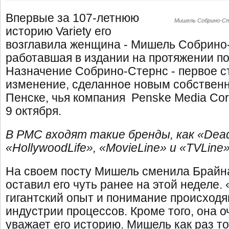
Впервые за 107-летнюю
Мишель Собрино-С
историю Variety его
возглавила женщина - Мишель Собрино
работавшая в издании на протяжении по
Назначение Собрино-Стернс - первое с
изменение, сделанное новым собственн
Пенске, чья компания Penske Media Cor
9 октября.
В
PMC входят такие бренды, как «
Dead
«
HollywoodLife», «
MovieLine» и «
TVLine»
На своем посту Мишель сменила Брайна
оставил его чуть ранее на этой неделе.
гигантский опыт и понимание происход
индустрии процессов. Кроме того, она о
уважает его историю. Мишель как раз то