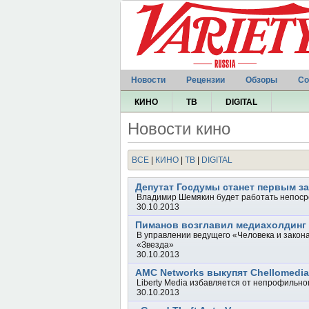
Новости
Рецензии
Обзоры
Со
КИНО
ТВ
DIGITAL
Новости кино
ВСЕ
|
КИНО
|
ТВ
|
DIGITAL
Депутат Госдумы станет первым з
Владимир Шемякин будет работать непоср
30.10.2013
Пиманов возглавил медиахолдинг 
В управлении ведущего «Человека и закона
«Звезда»
30.10.2013
AMC Networks выкупят Chellomedia
Liberty Media избавляется от непрофильно
30.10.2013