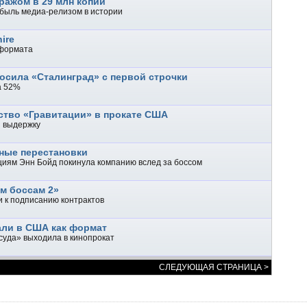
иражом в 29 млн копий
быль медиа-релизом в истории
ire
-формата
осила «Сталинград» с первой строчки
а 52%
ство «Гравитации» в прокате США
 выдержку
ьные перестановки
циям Энн Бойд покинула компанию вслед за боссом
м боссам 2»
 к подписанию контрактов
али в США как формат
суда» выходила в кинопрокат
СЛЕДУЮЩАЯ СТРАНИЦА >