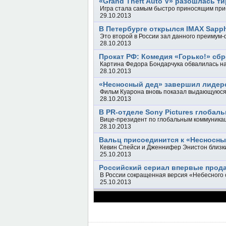
«Grand Theft Auto V» разошлась т
Игра стала самым быстро приносящим при
29.10.2013
В Петербурге открылся IMAX Sapph
Это второй в России зал данного преимум
28.10.2013
Прокат РФ: Комедия «Горько!» сбр
Картина Федора Бондарчука обвалилась н
28.10.2013
«Несносный дед» завершил лидер
Фильм Куарона вновь показал выдающуюся
28.10.2013
В PR-отделе Sony Pictures глобал
Вице-президент по глобальным коммуника
28.10.2013
Вальц присоединится к «Несносны
Кевин Спейси и Дженнифер Энистон близки
25.10.2013
Российский сериал впервые прод
В России сокращенная версия «Небесного 
25.10.2013