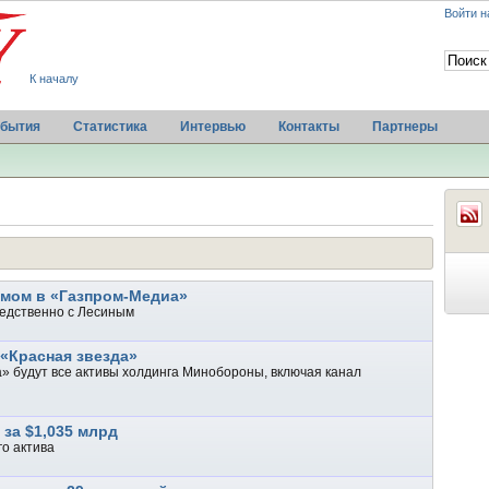
Войти н
К началу
бытия
Статистика
Интервью
Контакты
Партнеры
амом в «Газпром-Медиа»
едственно с Лесиным
«Красная звезда»
» будут все активы холдинга Минобороны, включая канал
 за $1,035 млрд
го актива