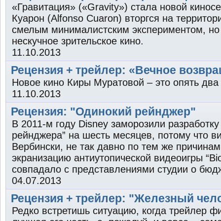
«Гравитация» («Gravity») стала новой кино
Куарон (Alfonso Cuaron) вторгся на террито
смелым минималистским экспериментом, но 
нескучное зрительское кино.
11.10.2013
Рецензия + трейлер: «Вечное возвр
Новое кино Киры Муратовой – это опять два
11.10.2013
Рецензия: "Одинокий рейнджер"
В 2011-м году Disney заморозили разработку
рейнджера” на шесть месяцев, потому что в
Вербински, не так давно по тем же причина
экранизацию антиутопической видеоигры “Bio
совпадало с представлениями студии о бюдж
04.07.2013
Рецензия + трейлер: "Железный чело
Редко встретишь ситуацию, когда трейлер ф