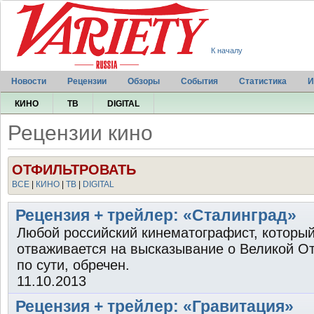
К началу
Новости
Рецензии
Обзоры
События
Статистика
И
КИНО
ТВ
DIGITAL
Рецензии кино
ОТФИЛЬТРОВАТЬ
ВСЕ
|
КИНО
|
ТВ
|
DIGITAL
Рецензия + трейлер: «Сталинград»
Любой российский кинематографист, которы
отваживается на высказывание о Великой От
по сути, обречен.
11.10.2013
Рецензия + трейлер: «Гравитация»