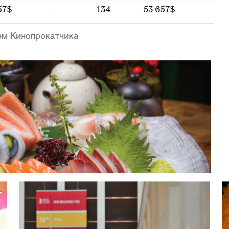
57$
-
134
53 657$
ем Кинопрокатчика