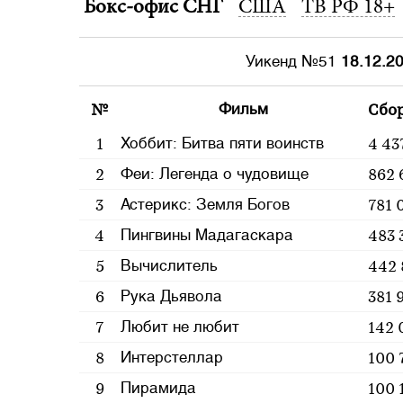
Бокс-офис СНГ
США
ТВ РФ 18+
Уикенд №51
18.12.20
№
Сбо
Фильм
1
4 43
Хоббит: Битва пяти воинств
2
862 
Феи: Легенда о чудовище
3
781 
Астерикс: Земля Богов
4
483 
Пингвины Мадагаскара
5
442 
Вычислитель
6
381 
Рука Дьявола
7
142 
Любит не любит
8
100 
Интерстеллар
9
100 
Пирамида