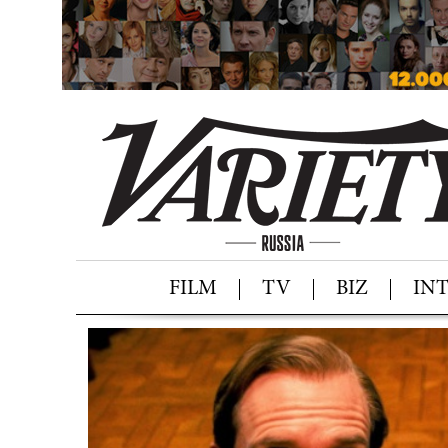
FILM
TV
BIZ
IN