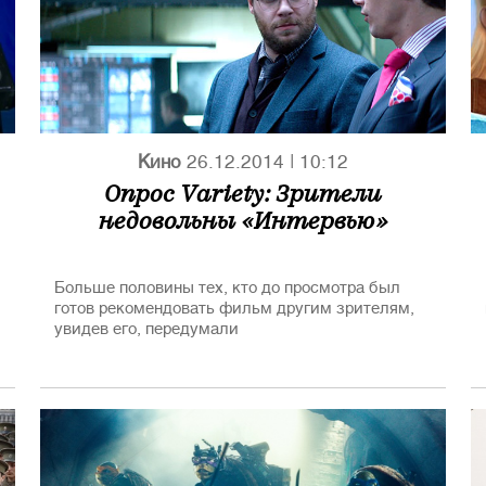
Берлинале» за неоценимый вклад в профессию
получит известный исследователь
кинематографа, долгие годы руководивший
культовым Московским Музеем Кино Наум
Клейман.
Кино
26.12.2014
|
10:12
Опрос Variety: Зрители
недовольны «Интервью»
Больше половины тех, кто до просмотра был
готов рекомендовать фильм другим зрителям,
увидев его, передумали