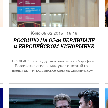
Кино
05.02.2015
|
16:18
РОСКИНО НА 65-м БЕРЛИНАЛЕ
и ЕВРОПЕЙСКОМ КИНОРЫНКЕ
РОСКИНО при поддержке компании «Аэрофлот
– Российские авиалинии» уже четвертый год
представляет российское кино на Европейском
кинорынке (EFM) в рамках Берлинского
международного кинофестиваля. Зонтичный
стенд организован при участии Министерства
культуры и Министерства иностранных дел РФ.
В этом году на Берлинале от России
представлено 7 фильмов. Кроме того почетный
приз Берлинского кинофестиваля «Камера