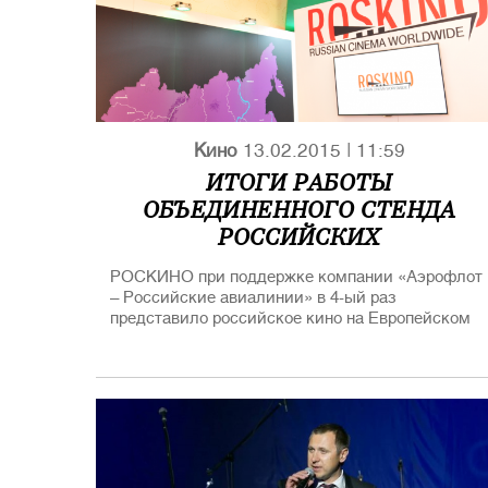
Кино
13.02.2015
|
11:59
ИТОГИ РАБОТЫ
ОБЪЕДИНЕННОГО СТЕНДА
РОССИЙСКИХ
КИНЕМАТОГРАФИСТОВ
РОСКИНО при поддержке компании «Аэрофлот
РОСКИНО НА 65-ом
– Российские авиалинии» в 4-ый раз
БЕРЛИНАЛЕ и ЕВРОПЕЙСКОМ
представило российское кино на Европейском
КИНОРЫНКЕ (EFM)
кинорынке (EFM) в рамках Берлинского
международного кинофестиваля. Зонтичный
стенд был организован при участии
Министерства культуры и Министерства
иностранных дел России.