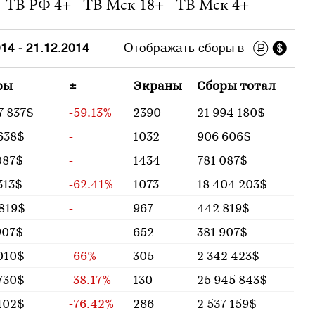
ТВ РФ 4+
ТВ Мск 18+
ТВ Мск 4+
14 - 21.12.2014
Отображать сборы в
ры
±
Экраны
Сборы тотал
7 837$
-59.13%
2390
21 994 180$
638$
-
1032
906 606$
087$
-
1434
781 087$
313$
-62.41%
1073
18 404 203$
819$
-
967
442 819$
907$
-
652
381 907$
010$
-66%
305
2 342 423$
730$
-38.17%
130
25 945 843$
102$
-76.42%
286
2 537 159$