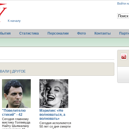
Войти н
К началу
бытия
Статистика
Персоналии
Фото
Контакты
Парт
ВАЛИ
|
ДРУГОЕ
"Повелителю
Мэрилин: «Не
стихий" - 42
волноваться, а
волновать»
Сегодня главному
мистику Голливуда
Сегодня исполняется
Найту Шьямалану
50 лет со дня смерти