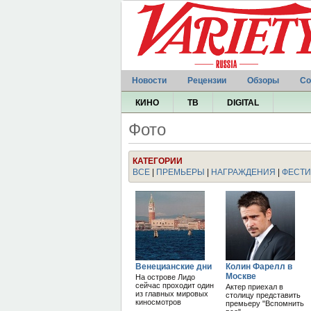
Новости
Рецензии
Обзоры
Со
КИНО
ТВ
DIGITAL
Фото
КАТЕГОРИИ
ВСЕ
|
ПРЕМЬЕРЫ
|
НАГРАЖДЕНИЯ
|
ФЕСТИ
Венецианские дни
Колин Фарелл в
Москве
На острове Лидо
сейчас проходит один
Актер приехал в
из главных мировых
столицу представить
киносмотров
премьеру "Вспомнить