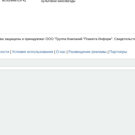
исполняется 42
культовой кинозвезды
ва защищены и принадлежат ООО "Группа Компаний "Планета Информ". Свидетельств
ности
|
Условия использования
|
О нас
|
Размещение рекламы
|
Партнеры