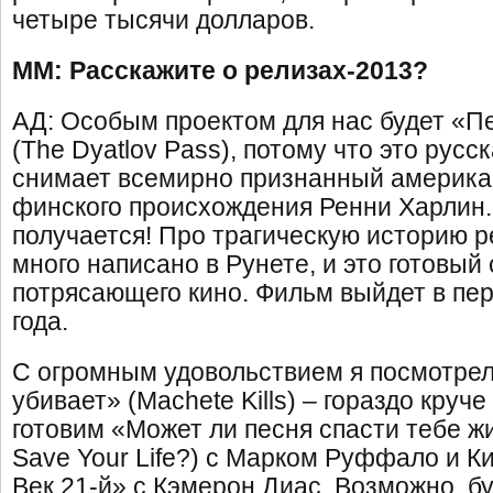
четыре тысячи долларов.
ММ: Расскажите о релизах-2013?
АД: Особым проектом для нас будет «П
(The Dyatlov Pass), потому что это русс
снимает всемирно признанный америка
финского происхождения Ренни Харлин.
получается! Про трагическую историю 
много написано в Рунете, и это готовый
потрясающего кино. Фильм выйдет в пе
года.
С огромным удовольствием я посмотрел
убивает» (Machete Kills) – гораздо круч
готовим «Может ли песня спасти тебе ж
Save Your Life?) с Марком Руффало и Ки
Век 21-й» с Кэмерон Диас. Возможно, бу