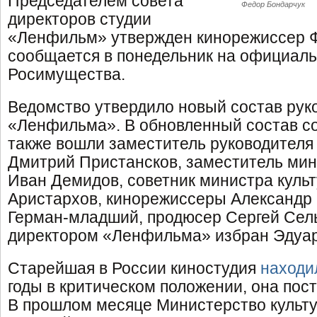
Председателем совета
Федор Бондарчук
директоров студии
«Ленфильм» утвержден кинорежиссер Ф
сообщается в понедельник на официал
Росимущества.
Ведомство утвердило новый состав рук
«Ленфильма». В обновленный состав со
также вошли заместитель руководител
Дмитрий Пристансков, заместитель мин
Иван Демидов, советник министра куль
Аристархов, кинорежиссеры Александр 
Герман-младший, продюсер Сергей Сел
директором «Ленфильма» избран Эдуар
Старейшая в России киностудия
находи
годы в критическом положении, она пос
В прошлом месяце Министерство культ