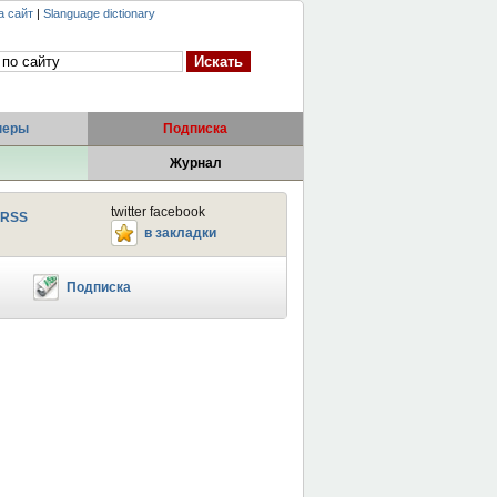
а сайт
|
Slanguage dictionary
неры
Подписка
Журнал
twitter facebook
RSS
в закладки
Подписка