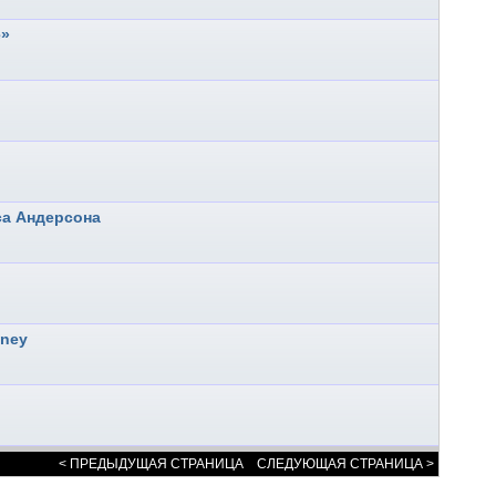
е»
са Андерсона
sney
< ПРЕДЫДУЩАЯ СТРАНИЦА
СЛЕДУЮЩАЯ СТРАНИЦА >