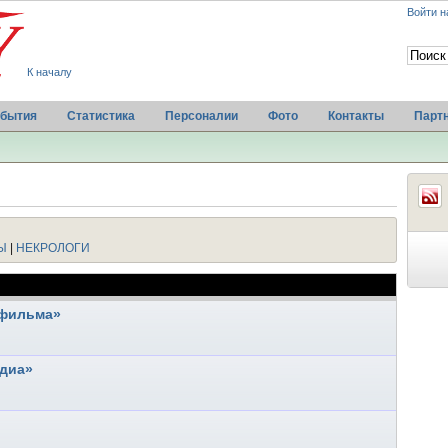
Войти н
К началу
бытия
Статистика
Персоналии
Фото
Контакты
Парт
Ы
|
НЕКРОЛОГИ
нфильма»
едиа»