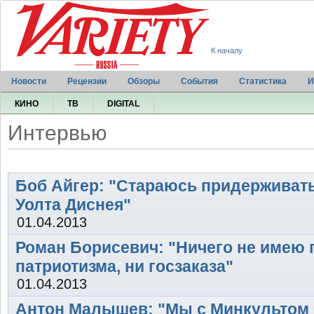
К началу
Новости
Рецензии
Обзоры
События
Статистика
И
КИНО
ТВ
DIGITAL
Интервью
Боб Айгер: "Стараюсь придержива
Уолта Диснея"
01.04.2013
Роман Борисевич: "Ничего не имею 
патриотизма, ни госзаказа"
01.04.2013
Антон Малышев: "Мы с Минкультом 