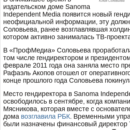
Юлия Соловьева
издательском доме Sanoma
Independent Media появится новый генд
неофициальной информации, эту должн
Соловьева, ранее возглавлявшая холди
котором активно занималась ТВ-проект
В «ПрофМедиа» Соловьева проработала 
том числе гендиректором и президентом
феврале 2011 года она заняла место пр
Рафаэль Акопов отошел от оперативного
конце прошлого года Соловьева покину
Место гендиректора в Sanoma Independ
освободилось в сентябре, когда компан
Мясникова, которая вместе с основател
дома
возглавила РБК
. Временными упр
были назначены финансовый директор 