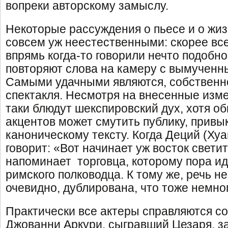
вопреки авторскому замыслу.
Некоторые рассуждения о пьесе и о жиз
совсем уж неестественными: скорее все
впрямь когда-то говорили нечто подобно
повторяют слова на камеру с вымученн
Самыми удачными являются, собственно
спектакля. Несмотря на внесенные изме
таки блюдут шекспировский дух, хотя о
акцентов может смутить публику, привы
каноническому тексту. Когда Деций (Ху
говорит: «Вот начинает уж восток свети
напоминает торговца, которому пора ид
римского полководца. К тому же, речь н
очевидно, дублирована, что тоже немно
Практически все актеры справляются со
Джованни Аркури, сыгравший Цезаря, з