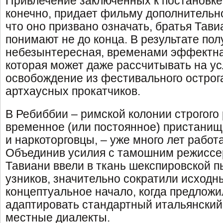
Привлечение заключенных к постановке
конечно, придает фильму дополнительн
что оно призвано означать, братья Тави
понимают не до конца. В результате по
небезынтересная, временами эффектна
которая может даже рассчитывать на у
освобождение из фестивального острога
артхаусных прокатчиков.
В Ребиббии – римской колонии строгого
временное (или постоянное) пристани
и наркоторговцы, – уже много лет работа
Объединив усилия с тамошним режиссе
Тавиани ввели в ткань шекспировской 
узников, значительно сократили исходны
концептуальное начало, когда предложи
адаптировать стандартный итальянский
местные диалекты.