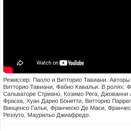
Режиссер: Паоло и Витторио Тавиани. Авторы
Витторио Тавиани, Фабио Кавальи. В ролях: 
Сальваторе Стриано, Козимо Рега, Джованни 
Фраска, Хуан Дарио Бонетти, Витторио Парре
Винценсо Галья, Франческо Де Маси, Франчес
Реззуто, Маурильо Джиафредо.