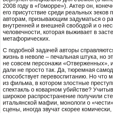
2008 году в «Гоморре»). Актер он, конеч
его присутствие среди реальных зеков п
авторам, призывающим задуматься о р
внутренней и внешней свободой и о не
человечности, которая выживает в засте
метафорических.
С подобной задачей авторы справляются
жизнь в неволе – печальная штука, но э
не совсем персонажи «Отверженных», и
дали не просто так. Да, тюремная само
способствует перевоспитанию. Но что 
из фильма, в котором злостные преступ
спектакль о коварном убийстве? Учитыв
широкое распространение получили ст
итальянской мафии, монологи о «чести
сцены, иногда звучат скорее комически,