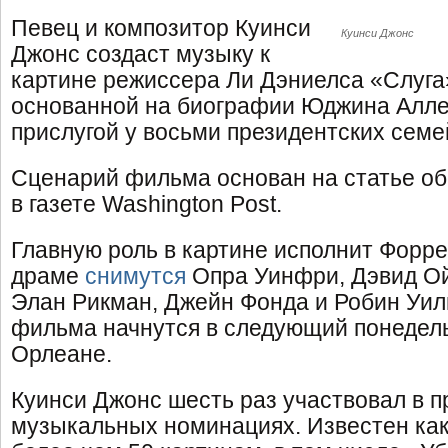
Певец и композитор Куинси
Куинси Джонс
Джонс создаст музыку к
картине режиссера Ли Дэниелса «Слуга» 
основанной на биографии Юджина Алле
прислугой у восьми президентских семе
Сценарий фильма основан на статье о
в газете Washington Post.
Главную роль в картине исполнит Форре
драме
снимутся
Опра Уинфри, Дэвид Ой
Элан Рикман, Джейн Фонда и Робин Уил
фильма начнутся в следующий понедел
Орлеане.
Куинси Джонс шесть раз участвовал в 
музыкальных номинациях. Известен как