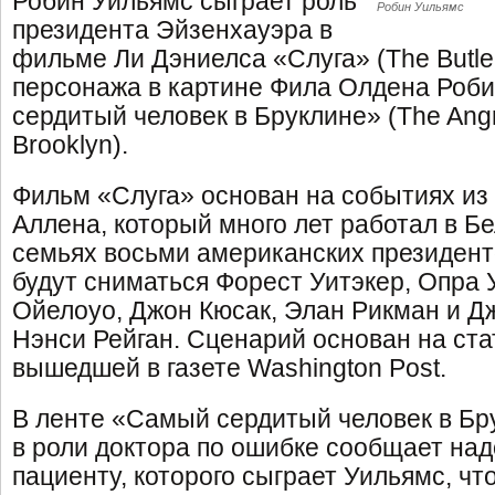
Робин Уильямс сыграет роль
Робин Уильямс
президента Эйзенхауэра в
фильме Ли Дэниелса «Слуга» (The Butler
персонажа в картине Фила Олдена Роб
сердитый человек в Бруклине» (The Angr
Brooklyn).
Фильм «Слуга» основан на событиях и
Аллена, который много лет работал в Б
семьях восьми американских президенто
будут сниматься Форест Уитэкер, Опра
Ойелоуо, Джон Кюсак, Элан Рикман и Д
Нэнси Рейган. Сценарий основан на ста
вышедшей в газете Washington Post.
В ленте «Самый сердитый человек в Б
в роли доктора по ошибке сообщает на
пациенту, которого сыграет Уильямс, чт