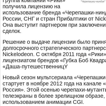
Группа компаний «Рики»
"Черепашки-ниндзя"
получила лицензию на
использование бренда «Черепашки-нин
России, СНГ и стран Прибалтики от Nick
Она выступит партнером при заключен
сделок.
Решение о выдаче лицензии было приня
долгосрочного стратегического партнерс
Nickelodeon. С октября 2011 года «Рики
лицензиатом брендов «Губка Боб Квад
«Даша-путешественницY
Новый сезон мультсериала «Черепашки
стартует в ноябре 2012 года на канале 
Россия». Этой осенью черепахи-мутант
телеэкраны в более зрелищном образе,
использованием анимации CGI.