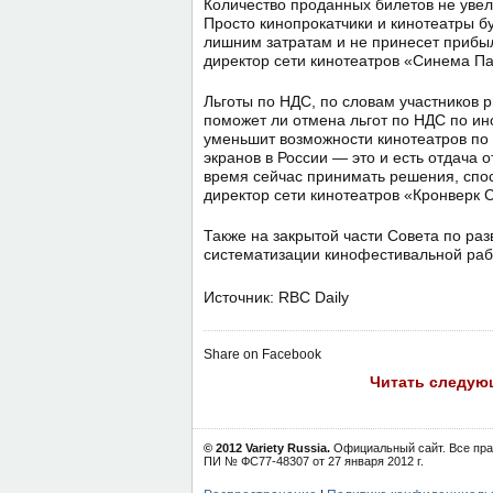
Количе­ство проданных билетов не увел
Просто кинопрокатчики и кинотеатры бу
лишним затратам и не принесет прибы
директор сети кинотеатров «Синема Па
Льготы по НДС, по словам участников р
поможет ли отмена льгот по НДС по ин
уменьшит возможности кинотеатров по р
экранов в России — это и есть отдача о
время сейчас принимать решения, спос
директор сети кино­театров «Кронверк
Также на закрытой части Совета по ра
систематизации кинофестивальной раб
Источник: RBC Daily
Share on Facebook
Читать следую
© 2012 Variety Russia.
Официальный сайт. Все пра
ПИ № ФС77-48307 от 27 января 2012 г.