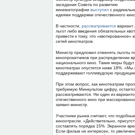
заседании Совета по развитию
кинематографии
выступил
с радикаль
идеями поддержки отечественного кино
В частности,
рассматривается
вариант 
льгот либо введения обязательных кво
привести к тому, что «квотированное» 
сетей кинотеатров.
Министр предложил отменять льготы п
кинопрокатчиков при распределении вр
национального кино. Такие меры будут
кинотеатрах опустится ниже 18%. «Мы
поддерживают голливудскую продукцию
При этом вопрос, как кинотеатрам про
требуемую Минкультом цифру, остается
рассматриваются. Ни один из вариантов
отечественного кино при массированно
заявил министр.
Участники рынка считают, что подобны
киноотрасли. «Дей­ствительно, присутс
составлять порядка 15%. Экранное вр
Если фильм не интересен, то увеличени