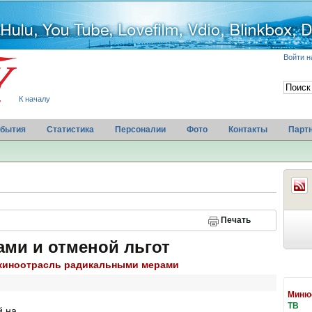
Войти н
К началу
бытия
Статистика
Персоналии
Фото
Контакты
Парт
Печать
ами и отменой льгот
 киноотрасль радикальными мерами
Минюс
ТВ
й на