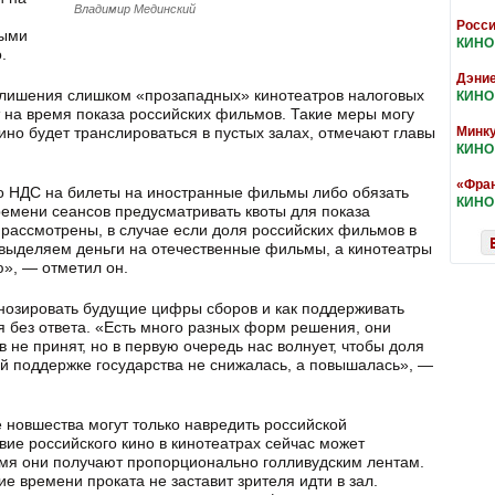
Владимир Мединский
Росси
ными
КИНО
.
Дэние
лишения слишком «прозападных» кинотеатров налоговых
КИНО
т на время показа российских фильмов. Такие меры могу
кино будет транслироваться в пустых залах, отмечают главы
Минку
КИНО
«Фран
о НДС на билеты на иностранные фильмы либо обязать
КИНО
емени сеансов предусматривать квоты для показа
 рассмотрены, в случае если доля российских фильмов в
 выделяем деньги на отечественные фильмы, а кинотеатры
», — отметил он.
гнозировать будущие цифры сборов и как поддерживать
 без ответа. «Есть много разных форм решения, они
 не принят, но в первую очередь нас волнует, чтобы доля
й поддержке государства не снижалась, а повышалась», —
е новшества могут только навредить российской
твие российского кино в кинотеатрах сейчас может
емя они получают пропорционально голливудским лентам.
е времени проката не заставит зрителя идти в зал.