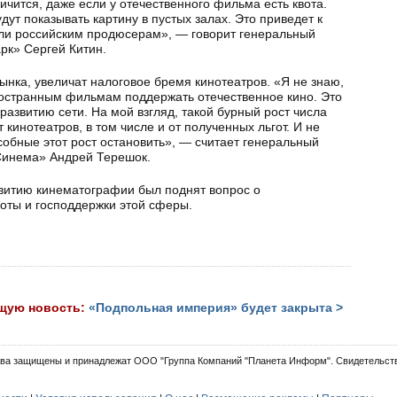
ичится, даже если у отечественного фильма есть квота.
дут показывать картину в пустых залах. Это приведет к
ли российским продюсерам», — говорит генеральный
рк» Сергей Китин.
ынка, увеличат налоговое бремя кинотеатров. «Я не знаю,
остранным фильмам под­держать отечественное кино. Это
азвитию сети. На мой взгляд, такой бурный рост числа
т кинотеатров, в том числе и от полученных льгот. И не
обные этот рост остановить», — считает генеральный
 Синема» Андрей Терешок.
звитию кинематографии был поднят вопрос о
оты и господдержки этой сферы.
щую новость:
«Подпольная империя» будет закрыта >
ва защищены и принадлежат ООО "Группа Компаний "Планета Информ". Свидетельств