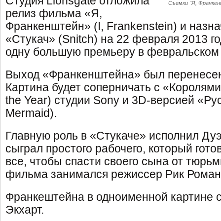
Студия Lionsgate отложила
Съемки "Я, Франке
релиз фильма «Я,
Франкенштейн» (I, Frankenstein) и назн
«Стукач» (Snitch) на 22 февраля 2013 го
одну большую премьеру в февральском 
Выход «Франкенштейна» был перенесен 
Картина будет соперничать с «Королями 
the Year) студии Sony и 3D-версией «Рус
Mermaid).
Главную роль в «Стукаче» исполнил Дуэ
сыграл простого рабочего, который гото
все, чтобы спасти своего сына от тюрь
фильма занимался режиссер Рик Роман
Франкештейна в одноименной картине 
Экхарт.