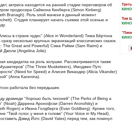
дет, актриса находится на ранней стадии переговоров об
Треть
КИНО
отром продюсера Саймона Кинберга (Simon Kinberg)
eth Branagh). Роль злой мачехи в данный момент
Том Ш
nchett). Студия планирует начать съемки этой осенью и
КИНО
ду.
"Пион
Алисы в стране чудес” (Alice in Wonderland) Тима Бёртона
КИНО
ь сразу несколько крупных экранизаций классических сказок.
: The Great and Powerful) Сэма Рэйми (Sam Raimi) и
 Джоли (Angelina Jolie).
ая кандидатка на роль золушки. Рассматриваются также
 “Мушкетеров” (The Three Musketeers), Имоджен Путс
ости” (Need for Speed) и Алисия Викандер (Alicia Vikander)
ой” (Anna Karenina).
Уотсон работала без передышек.
у драмеди “Хорошо быть тихоней” (The Perks of Being a
м” (Noah) Даррена Аронофски (Darren Aronofsky) и
eth Rogen) и Ивэна Голдберга (Evan Goldberg). Кроме того,
не “Твой голос у меня в голове” (Your Voice in My Head),
оставить Дэвид Йэтс (David Yates) перед тем, как покинул