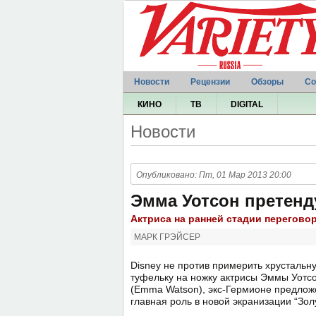
Новости
Рецензии
Обзоры
Со
КИНО
ТВ
DIGITAL
Новости
Опубликовано: Пт, 01 Мар 2013 20:00
Эмма Уотсон претенд
Актриса на ранней стадии перегово
МАРК ГРЭЙСЕР
Disney не против примерить хрустальн
туфельку на ножку актрисы Эммы Уотс
(Emma Watson), экс-Гермионе предлож
главная роль в новой экранизации “Золу