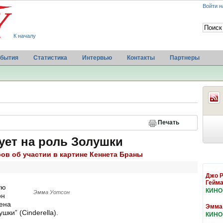
Войти н
К началу
бытия
Статистика
Интервью
Контакты
Партнеры
Печать
ует на роль Золушки
ров об участии в картине Кеннета Браны
Джо Р
Гейм
ую
КИНО
Эмма Уотсон
он
ена
Эмма 
шки” (Cinderella).
КИНО