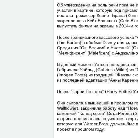
Об утверждении на роль речи пока не и
участии в картине, которую под присм
поставит режиссер Кеннет Брана (Kenn
закреплена за Кейт Бланшетт (Cate Bla
выпустить фильм на экраны в 2014-м го
После грандиозного кассового успеха “
(Tim Burton) в обойме Disney появилос
Среди них “Оз: Великий и Ужасный” (Oz
“Мелифисент” (Maleficent) c Анджелиной
В данный момент Уотсон не единственн
Габриэлла Уайльд (Gabriella Wilde) из
(Imogen Poots) из грядущей “Жажды скор
из последней адаптации “Анны Каренин
После “Гарри Поттера” (Harry Potter) 
Она сыграла в вышедшей в прошлом год
Wallflower), закончила работу над “Ное
комедией “Конец света” Сета Рогена (S
актриса подписалась на участие в карти
которую для Warner Bros. должен был п
проект в прошлом году.