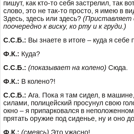
пишут, как кто-то себя застрелил, так во
слово, это не так-то просто, я имею в в
Здесь, здесь или здесь?
(Приставляет 
поочередно к виску, ко рту и к груди.)
С.С.Б.:
Вы знаете в итоге – куда я себе
Ф.К.:
Куда?
С.С.Б.:
(показывает на колено)
Сюда.
Ф.К.:
В колено?!
С.С.Б.:
Ага. Пока я там сидел, в машине
силами, полицейский просунул свою гол
окно – я припарковался в неположенном
прятать оружие под сиденье, ну и оно д
Ф.К.:
(смеясь)
Это ужасно!