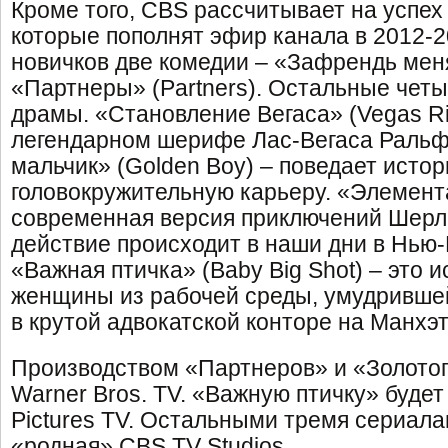
Кроме того, CBS рассчитывает на успех
которые пополнят эфир канала в 2012-20
новичков две комедии – «Зафрендь меня
«Партнеры» (Partners). Остальные четы
драмы. «Становление Вегаса» (Vegas Ri
легендарном шерифе Лас-Вегаса Ральф
мальчик» (Golden Boy) – поведает исто
головокружительную карьеру. «Элемента
современная версия приключений Шерл
действие происходит в наши дни в Нью-
«Важная птичка» (Baby Big Shot) – это 
женщины из рабочей среды, умудривше
в крутой адвокатской конторе на Манхэт
Производством «Партнеров» и «Золотог
Warner Bros. TV. «Важную птичку» буде
Pictures TV. Остальными тремя сериал
«родная» CBS TV Studios.