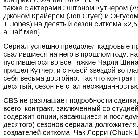
контракт с Warner Bros. TV, а
также с актерами Эштоном Кутчером (As
Джоном Крайером (Jon Cryer) и Энгусом
T. Jones) на десятый сезон ситкома «2,
a Half Men).
Сериал успешно преодолел кадровые п
свалившиеся на него в прошлом году: н
пустившегося во все тяжкие Чарли Шина 
пришел Кутчер, и с новой звездой во гл
себя весьма достойно. Так что контрак
десятый, сезон не стал неожиданностью
CBS не разглашает подробности сделки,
всего, контракт, заключенный со студие
содержит опции, касающиеся и послед
десятого) сезонов сериала-долгожителя.
создателей ситкома, Чак Лорри (Chuck Lo