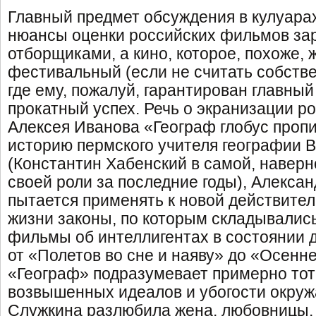
Главный предмет обсуждения в кулуарах
нюансы оценки российских фильмов з
отборщиками, а кино, которое, похоже, 
фестивальный (если не считать собств
где ему, пожалуй, гарантирован главный 
прокатный успех. Речь о экранизации р
Алексея Иванова «Географ глобус проп
историю пермского учителя географии 
(Константин Хабенский в самой, наверн
своей роли за последние годы), Алекса
пытается применять к новой действител
жизни законы, по которым складывалис
фильмы об интеллигентах в состоянии 
от «Полетов во сне и наяву» до «Осенн
«Географ» подразумевает примерно тот
возвышенных идеалов и убогости окру
Служкина разлюбила жена, любовницы,