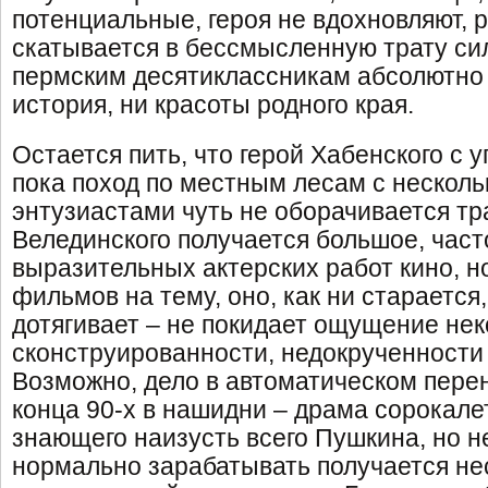
потенциальные, героя не вдохновляют, р
скатывается в бессмысленную трату с
пермским десятиклассникам абсолютно
история, ни красоты родного края.
Остается пить, что герой Хабенского с 
пока поход по местным лесам с нескол
энтузиастами чуть не оборачивается тр
Велединского получается большое, час
выразительных актерских работ кино, н
фильмов на тему, оно, как ни старается,
дотягивает – не покидает ощущение не
сконструированности, недокрученности 
Возможно, дело в автоматическом пере
конца 90-х в нашидни – драма сорокале
знающего наизусть всего Пушкина, но н
нормально зарабатывать получается не