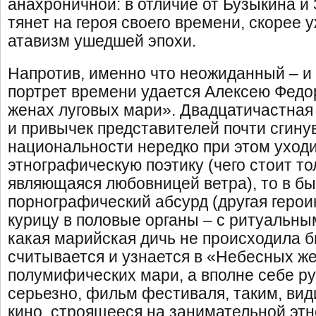
анахроничной: в отличие от Бузыкина и
тянет на героя своего времени, скорее 
атавизм ушедшей эпохи.
Напротив, именно что неожиданный – и 
портрет времени удается Алексею Федо
женах луговых мари». Двадцатичастная
и привычек представителей почти сгину
национальности нередко при этом уходи
этнографическую поэтику (чего стоит то
являющаяся любовницей ветра), то в б
порнографический абсурд (другая герои
курицу в половые органы – с ритуальны
какая марийская дичь не происходила б
считывается и узнается в «Небесных ж
полумифических мари, а вполне себе ру
серьезно, фильм фестиваля, таким, вид
кино, строящееся на занимательной этн