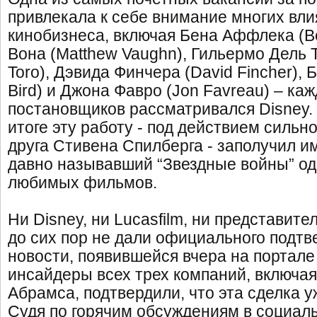
привлекала к себе внимание многих вл
кинобизнеса, включая Бена Аффлека (Be
Вона (Matthew Vaughn), Гильермо Дель Т
Toro), Дэвида Финчера (David Fincher), 
Bird) и Джона Фавро (Jon Favreau) – каж
постановщиков рассматривался Disney.
итоге эту работу - под действием сильно
друга Стивена Спилберга - заполучил и
давно называвший “Звездные войны” о
любимых фильмов.
Ни Disney, ни Lucasfilm, ни представит
до сих пор не дали официального подт
новости, появившейся вчера на портале
инсайдеры всех трех компаний, включая
Абрамса, подтвердили, что эта сделка у
Судя по горячим обсуждениям в социал