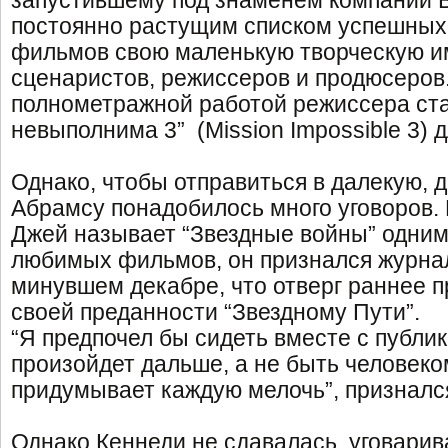
запустившему под знаменем компании B
постоянно растущим списком успешных
фильмов свою маленькую творческую 
сценаристов, режиссеров и продюсеров
полнометражной работой режиссера ст
невыполнима 3” (Mission Impossible 3) 
Однако, чтобы отправиться в далекую, 
Абрамсу понадобилось много уговоров. 
Джей называет “Звездные войны” одним
любимых фильмов, он признался журнал
минувшем декабре, что отверг раннее 
своей преданности “Звездному Пути”.
“Я предпочел бы сидеть вместе с публико
произойдет дальше, а не быть человеко
придумывает каждую мелочь”, признался
Однако Кеннеди не сдавалась, уговарив