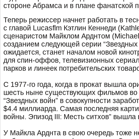
стороне Абрамса и в плане фанатской 
Теперь режиссер начнет работать в тес
с главой Lucasflm Кэтлин Кеннеди (Kathl
сценаристом Майклом Арднтом (Michael 
созданием следующей серии “Звездных в
ожидается, станет началом новой кинот
для спин-оффов, телевизионных сериал
парков и линеек потребительских товаро
С 1977-го года, когда в прокат вышла о
шесть ныне существующих фильмов во
“Звездных войн” в совокупности зарабо
$4.4 миллиарда. Самая последняя карти
войны. Эпизод III: Месть ситхов” вышла 
У Майкла Арднта в свою очередь тоже 