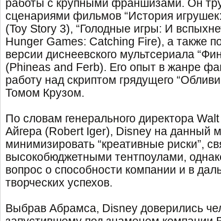
работы с крупными франшизами. Он тр
сценариями фильмов “История игрушек:
(Toy Story 3), “Голодные игры: И вспыхн
Hunger Games: Catching Fire), а также 
версии диснеевского мультсериала “Фи
(Phineas and Ferb). Его опыт в жанре ф
работу над скриптом грядущего “Обливио
Томом Крузом.
По словам генерального директора Walt
Айгера (Robert Iger), Disney на данный 
минимизировать “креативные риски”, св
высокобюджетными тентпоулами, однако
вопрос о способности компании и в да
творческих успехов.
Выбрав Абрамса, Disney доверились че