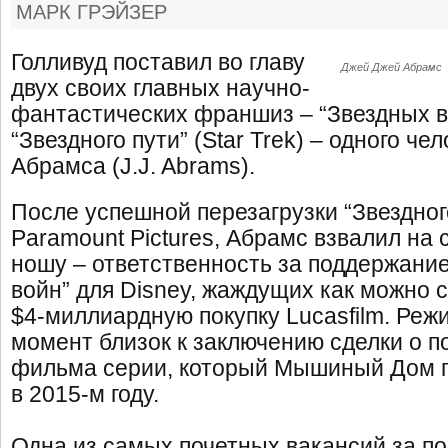
МАРК ГРЭЙЗЕР
Голливуд поставил во главу
Джей Джей Абрамс
двух своих главных научно-
фантастических франшиз – “Звездных во
“Звездного пути” (Star Trek) – одного ч
Абрамса (J.J. Abrams).
После успешной перезагрузки “Звездног
Paramount Pictures, Абрамс взвалил на
ношу – ответственность за поддержание
войн” для Disney, жаждущих как можно 
$4-миллиардную покупку Lucasfilm. Реж
момент близок к заключению сделки о п
фильма серии, который Мышиный Дом п
в 2015-м году.
Одна из самых почетных вакансий за п