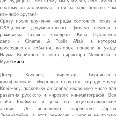
для будущего". Вот этому мы учимся у него, именно
поэтому он заслуживает этой награды больше, чем
кто-либо другой!»
Сразу после вручения награды состоялся показ и
Q&A-;сессия документального фильма немецкого
режиссера Татьяны Брэндрап «Кино: Публичное
дело» / Cinema: A Public Affair, в котором
воссоздаются события, которые привели к уходу
Наума Клеймана с поста директора Московского
Музея
кино
.
Дитер Косслик, директор Берлинского
кинофестиваля: «Берлинале вручает награду Науму
Клейману, поскольку он сделал неоценимо много для
развития русского и мирового кинематографа. Все
любят Клеймана и ценят его энциклопедические
знания. Он исследовал творчество Сергея
Эйзенштейна, а этот режиссер - сердце не только