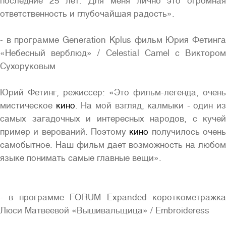
последние 25 лет. Для меня лично это огромная
ответственность и глубочайшая радость».
- в программе Generation Kplus фильм Юрия Фетинга
«Небесный верблюд» / Celestial Camel с Виктором
Сухоруковым
Юрий Фетинг, режиссер: «Это фильм-легенда, очень
мистическое
кино
. На мой взгляд, калмыки - один из
самых загадочных и интересных народов, с кучей
пример и верований. Поэтому
кино
получилось очен
самобытное. Наш фильм дает возможность на любом
языке понимать самые главные вещи».
- в программе FORUM Expanded короткометражка
Люси Матвеевой «Вышивальщица» / Embroideress