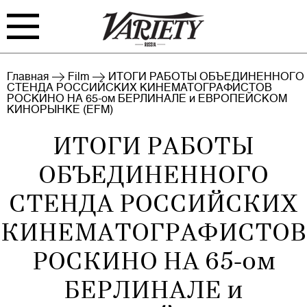
FILM
TV
Главная
Film
ИТОГИ РАБОТЫ ОБЪЕДИНЕННОГО
СТЕНДА РОССИЙСКИХ КИНЕМАТОГРАФИСТОВ
РОСКИНО НА 65-ом БЕРЛИНАЛЕ и ЕВРОПЕЙСКОМ
BIZ
INTERVIEW
КИНОРЫНКЕ (EFM)
ИТОГИ РАБОТЫ
RANKING
INDUSTRY
ОБЪЕДИНЕННОГО
EVENTS
ARCHIVE
СТЕНДА РОССИЙСКИХ
BLOG
КИНЕМАТОГРАФИСТОВ
РОСКИНО НА 65-ом
БЕРЛИНАЛЕ и
Войти