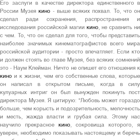
Его заслуги в качестве директора единственного в
России Музея
кино
- выше всяких похвал. То, что о
сделал ради сохранения, распространения и
исследования российской магии
кино
, не сравнить ни
с чем. То, что он сделал для того, чтобы представить
наиболее значимых кинематографистов всего мира
российской аудитории - просто впечатляет. Если кто
и должен стоять во главе Музея, без всяких сомнений
это - Наум Клейман. Ничто не опишет его отношения к
кино
и к жизни, чем его собственные слова, которые
он написал в открытом письме, когда в силу
кулуарных интриг он был вынужден покинуть пост
директора Музея. Я цитирую: "Любовь может гораздо
больше, чем корысть и подозрительность, мелочность
и месть, жажда власти и грубая сила. Этому нас
научило прекрасное
кино
, сокровища которого, 
уверен, необходимо показывать настоящему и беречь