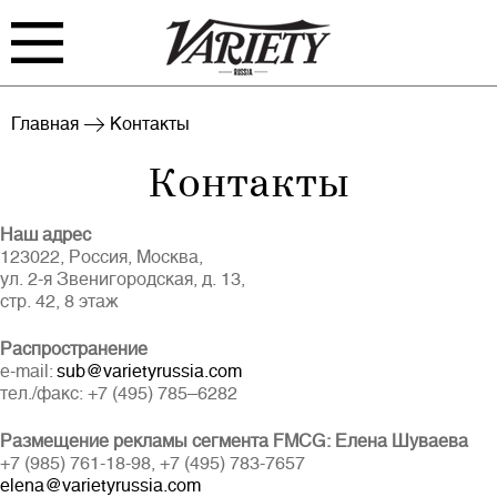
FILM
TV
Главная
Контакты
Контакты
BIZ
INTERVIEW
RANKING
INDUSTRY
Наш адрес
123022, Россия, Москва,
EVENTS
ARCHIVE
ул. 2-я Звенигородская, д. 13,
стр. 42, 8 этаж
BLOG
Распространение
e-mail:
sub@varietyrussia.com
тел./факс: +7 (495) 785–6282
Размещение рекламы сегмента FMCG: Елена Шуваева
+7 (985) 761-18-98, +7 (495) 783-7657
Войти
elena@varietyrussia.com