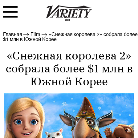
FILM
TV
Главная
Film
«Снежная королева 2» собрала более
$1 млн в Южной Корее
BIZ
INTERVIEW
«Снежная королева 2»
RANKING
INDUSTRY
собрала более $1 млн в
EVENTS
ARCHIVE
Южной Корее
BLOG
Войти