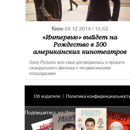
Кино
24.12.2014
|
15:53
«Интервью» выйдет на
Рождество в 300
американских кинотеатров
Sony Pictures все-таки договорилась о прокате
скандального фильма с независимыми
площадками
Об издателе
Политика конфиденциальност
Подпишитесь на Variety