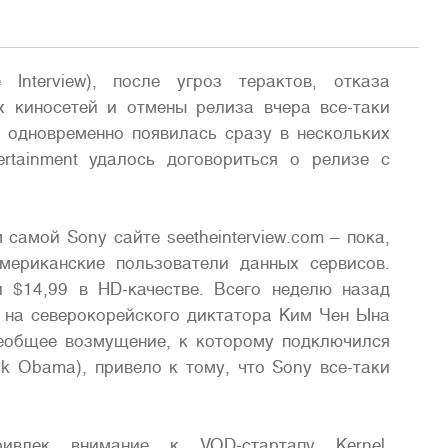
Interview), после угроз терактов, отказа
 киносетей и отмены релиза вчера все-таки
 одновременно появилась сразу в нескольких
ertainment удалось договориться о релизе с
самой Sony сайте seetheinterview.com – пока,
американские пользователи данных сервисов.
и $14,99 в HD-качестве. Всего неделю назад
и на северокорейского диктатора Ким Чен Ына
всеобщее возмущение, к которому подключился
 Obama), привело к тому, что Sony все-таки
влек внимание к VOD-стартапу Kernel,