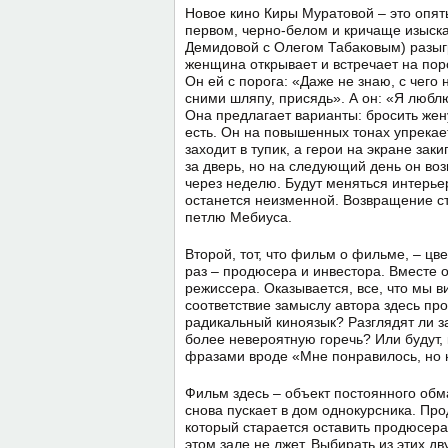
Новое кино Киры Муратовой – это опя
первом, черно-белом и кричаще изыск
Демидовой с Олегом Табаковым) разыгр
женщина открывает и встречает на поро
Он ей с порога: «Даже не знаю, с чего
сними шляпу, присядь». А он: «Я люблю
Она предлагает варианты: бросить жену
есть. Он на повышенных тонах упрекае
заходит в тупик, а герои на экране за
за дверь, но на следующий день он во
через неделю. Будут меняться интерье
останется неизменной. Возвращение ст
петлю Мебиуса.
Второй, тот, что фильм о фильме, – цве
раз – продюсера и инвестора. Вместе
режиссера. Оказывается, все, что мы в
соответствие замыслу автора здесь про
радикальный киноязык? Разглядят ли 
более невероятную горечь? Или будут, 
фразами вроде «Мне понравилось, но 
Фильм здесь – объект постоянного обм
снова пускает в дом однокурсника. Про
который старается оставить продюсера
этом зале не лжет. Выбирать из этих д