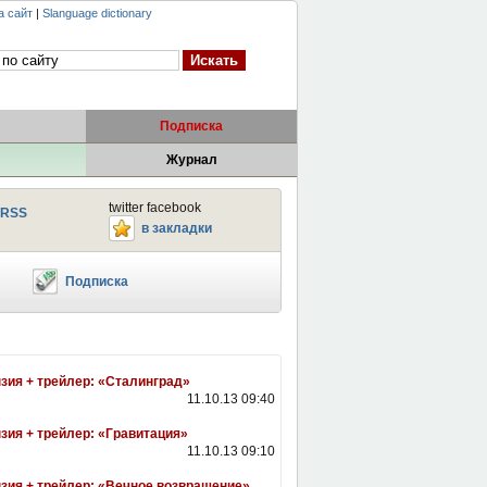
а сайт
|
Slanguage dictionary
Подписка
Журнал
twitter facebook
RSS
в закладки
Подписка
зия + трейлер: «Сталинград»
11.10.13 09:40
зия + трейлер: «Гравитация»
11.10.13 09:10
зия + трейлер: «Вечное возвращение»