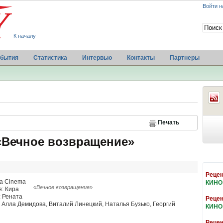
Войти н
К началу
бытия
Статистика
Интервью
Контакты
Партнеры
Печать
 «Вечное возвращение»
Рецен
ota Cinema
КИНО
«Вечное возвращение»
я: Кира
: Рената
Рецен
, Алла Демидова, Виталий Линецкий, Наталья Бузько, Георгий
КИНО
Рецен