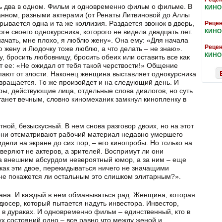
ть два в одном. Фильм и одновременно фильм о фильме. В
КИНО
анном, разными актерами (от Ренаты Литвиновой до Аллы
ывается одна и та же коллизия. Раздается звонок в дверь,
Рецен
ге своего однокурсника, которого не видела двадцать лет.
КИНО
 начать, мне плохо, я люблю жену». Она ему: «Для начала
Рецен
 жену и Людочку тоже люблю, а что делать – не знаю».
КИНО
, бросить любовницу, бросить обеих или оставить все как
т ее: «Не ожидал от тебя такой черствости!» Общение
кипают от злости. Наконец женщина выставляет однокурсника
звращается. То же произойдет и на следующий день. И
ры, действующие лица, отдельные слова диалогов, но суть
анет вечным, словно киномеханик замкнул кинопленку в
тной, безыскусный. В нем снова разговор двоих, но на этот
 они отсматривают рабочий материал недавно умершего
идели на экране до сих пор, – его кинопробы. Но только на
веряют не актеров, а зрителей. Воспримут ли они
за внешним абсурдом невероятный юмор, а за ним – еще
как эти двое, перекидываться ничего не значащими
не покажется ли остальным это слишком элитарным?».
ана. И каждый в нем обманываться рад. Женщина, которая
дюсер, который пытается надуть инвестора. Инвестор,
 в дураках. И одновременно фильм – единственный, кто в
вух состояний одно – все равно что между женой и