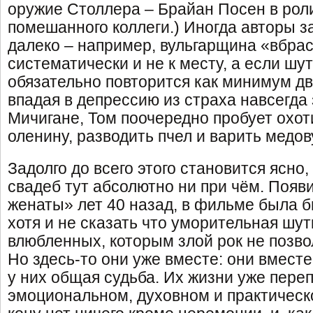
оружие Столлера – Брайан Посен в рол
помешанного коллеги.) Иногда авторы 
далеко – например, вульгарщина «вбра
систематически и не к месту, а если шут
обязательно повторится как минимум д
впадая в депрессию из страха навсегда 
Мичигане, Том поочередно пробует охот
оленину, разводить пчел и варить медов
Задолго до всего этого становится ясно
свадеб тут абсолютно ни при чём. Поя
женаты» лет 40 назад, в фильме была б
хотя и не сказать что уморительная шут
влюбленных, которым злой рок не позво
Но здесь-то они уже вместе: они вместе 
у них общая судьба. Их жизни уже пере
эмоциональном, духовном и практическо