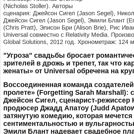
(Nicholas Stoller). Авторы
сценария: Джейсон Сигел (Jason Segel), Нико
Джейсон Сигел (Jason Segel), Эмили Блант (Em
(Chris Pratt), Элисон Бри (Alison Brie), Рис Ива
Universal совместно с Relativity Media. Произво
Global Solutions, 2012 год. Хронометраж: 124 
"Угроза" свадьбы бросает романтич
зрителей в дрожь и трепет, так что к
женаты» от
Universal обречена на кр
Воссоединенная команда создателей
пролете» (
Forgetting
Sarah
Marshall): 
Джейсон Сигел, сценарист-режиссер 
продюсер Джадд Апатоу (
Judd
Apatow
затянутую комедию, которая мечется
сентиментальностью и вульгарность
Эмили Блант надевает свадебное пла