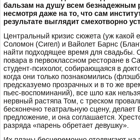
бальзам на душу всем безнадежным 
несмотря даже на то, что сам институ
результате выглядит смехотворно ус
Центральный кризис сюжета (уж какой ес
Соломон (Сигел) и Вайолет Барнс (Блант
найти подходящее время для свадьбы. 
повара в первоклассном ресторане в Са
студент-психолог, собирающаяся в докто
когда они только познакомились (флэшб
предсказуемо прозрачных и в то же вре
пьес-воспоминаний), все шло как нельзя
нервный растяпа Том, с треском прова
бесконечно театральную сцену, делает 
предложение, и она соглашается. Хрест
разряда «парень обретает девушку».
Их планы бесцеремонно отодвигают на 