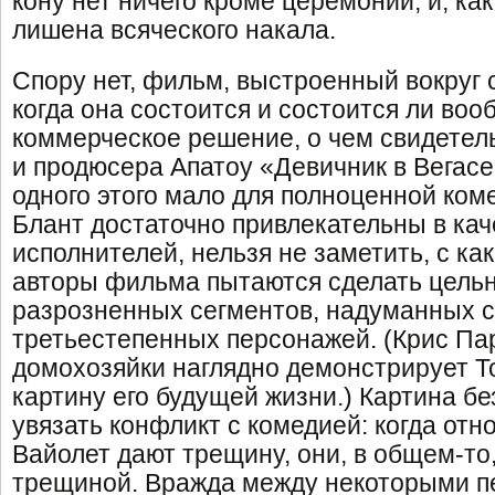
кону нет ничего кроме церемонии, и, ка
лишена всяческого накала.
Спору нет, фильм, выстроенный вокруг 
когда она состоится и состоится ли воо
коммерческое решение, о чем свидетель
и продюсера Апатоу «Девичник в Вегасе»
одного этого мало для полноценной коме
Блант достаточно привлекательны в ка
исполнителей, нельзя не заметить, с к
авторы фильма пытаются сделать цель
разрозненных сегментов, надуманных с
третьестепенных персонажей. (Крис Па
домохозяйки наглядно демонстрирует 
картину его будущей жизни.) Картина б
увязать конфликт с комедией: когда от
Вайолет дают трещину, они, в общем-то,
трещиной. Вражда между некоторыми п