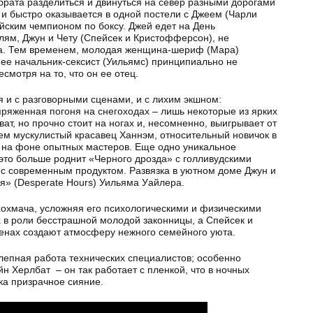
рата разделиться и двинуться на север разными дорогами
 и быстро оказывается в одной постели с Джеем (Чарли
ским чемпионом по боксу. Джей едет на День
ям, Джун и Чету (Спейсек и Кристофферсон), не
а. Тем временем, молодая женщина-шериф (Мара)
 ее начальник-сексист (Уильямс) принципиально не
мотря на то, что он ее отец.
я и с разговорными сценами, и с лихим экшном:
ряженная погоня на снегоходах – лишь некоторые из ярких
ат, но прочно стоит на ногах и, несомненно, выигрывает от
ем мускулистый красавец Ханнэм, относительный новичок в
 на фоне опытных мастеров. Еще одно уникальное
 это больше роднит «Черного дрозда» с голливудскими
 с современным продуктом. Развязка в уютном доме Джун и
я» (Desperate Hours) Уильяма Уайлера.
хохмача, усложняя его психологическими и физическими
 в роли бесстрашной молодой законницы, а Спейсек и
енах создают атмосферу нежного семейного уюта.
лепная работа технических специалистов; особенно
 Херлбат – он так работает с пленкой, что в ночных
ка призрачное сияние.