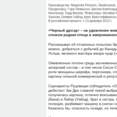
Производство: Magnolia Pictures, Studiocanal,
Продюсеры: Гэри Левинсон, Шелли Клиппард
Консгроув, Тодд Вагнер. Режиссеры: Штефан Р
Ханнэм, Оливия Уайлд, Крис Кристофферсон, 
В российском прокате: с 13 декабря 2012 г.
«Черный дрозд» – на удивление жи
словом редкая птица в американско
Рассказывая об отчаянных попытках бр
казино, добраться с добычей до Канад
Уолша, великого мастера жанра нуар (
Оживленные погони средь заснеженных
актерский состав – в том числе Сисси
роли женщины-шерифа, персонажа, сло
картину сильной коммерческой и репута
Сценаристы Руцовицки (обладатель «О
дебютант Зак Дин главной темой выбр
получилась картина, отлично вписываю
(Бана) и Лайза (Уайлд), брат и сестра
полиции, разбивают машину в снегах с
Казалось бы, опасность позади, но теп