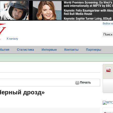
Войти н
К началу
бытия
Статистика
Интервью
Контакты
Партнеры
Печать
Черный дрозд»