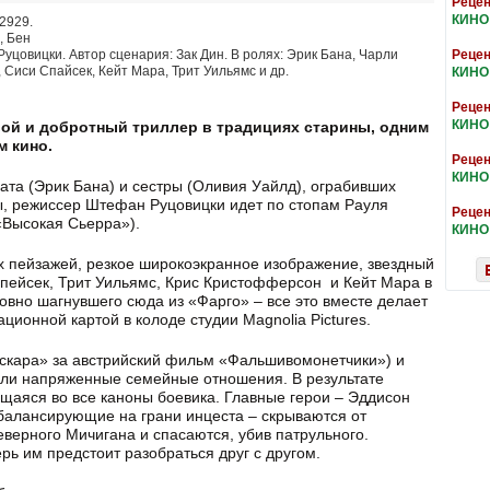
Рецен
КИНО
 2929.
, Бен
уцовицки. Автор сценария: Зак Дин. В ролях: Эрик Бана, Чарли
Рецен
Сиси Спайсек, Кейт Мара, Трит Уильямс и др.
КИНО
Рецен
КИНО
вой и добротный триллер в традициях старины, одним
м кино.
Рецен
КИНО
ата (Эрик Бана) и сестры (Оливия Уайлд), ограбивших
ы, режиссер Штефан Руцовицки идет по стопам Рауля
Рецен
«Высокая Сьерра»).
КИНО
 пейзажей, резкое широкоэкранное изображение, звездный
 Спейсек, Трит Уильямс, Крис Кристофферсон и Кейт Мара в
вно шагнувшего сюда из «Фарго» – все это вместе делает
ционной картой в колоде студии Magnolia Pictures.
скара» за австрийский фильм «Фальшивомонетчики») и
али напряженные семейные отношения. В результате
щаяся во все каноны боевика. Главные герои – Эддисон
, балансирующие на грани инцеста – скрываются от
еверного Мичигана и спасаются, убив патрульного.
ерь им предстоит разобраться друг с другом.