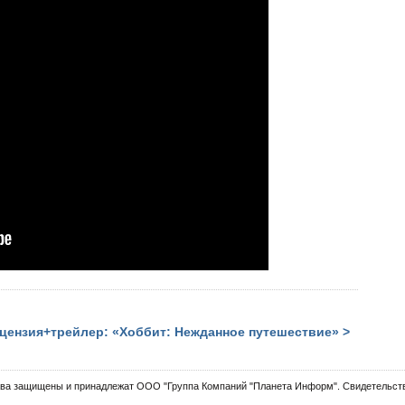
цензия+трейлер: «Хоббит: Нежданное путешествие» >
ва защищены и принадлежат ООО "Группа Компаний "Планета Информ". Свидетельств