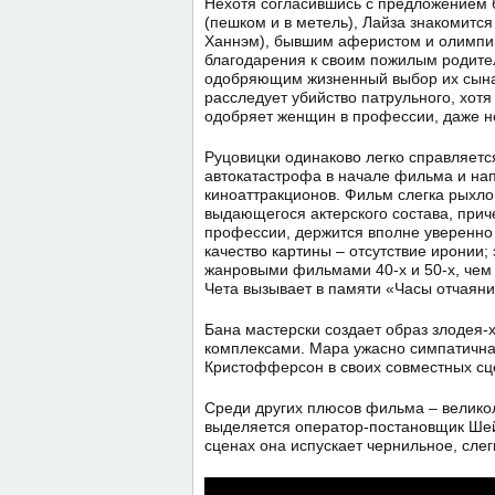
Нехотя согласившись с предложением б
(пешком и в метель), Лайза знакомится
Ханнэм), бывшим аферистом и олимпий
благодарения к своим пожилым родител
одобряющим жизненный выбор их сын
расследует убийство патрульного, хотя
одобряет женщин в профессии, даже нес
Руцовицки одинаково легко справляетс
автокатастрофа в начале фильма и нап
киноаттракционов. Фильм слегка рыхлов
выдающегося актерского состава, прич
профессии, держится вполне уверенно
качество картины – отсутствие иронии;
жанровыми фильмами 40-х и 50-х, чем
Чета вызывает в памяти «Часы отчаяни
Бана мастерски создает образ злодея-
комплексами. Мара ужасно симпатична
Кристофферсон в своих совместных сц
Среди других плюсов фильма – велико
выделяется оператор-постановщик Шейн
сценах она испускает чернильное, слег