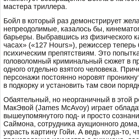
мастера триллера.
Бойл в который раз демонстрирует жел
непреодолимые, казалось бы, кинемат
барьеры. Выбравшись из физического к
часах» («127 Hours»), режиссер теперь
психическим препятствиям. Это попытк
головоломный криминальный сюжет в п
одного отдельно взятого человека. Прич
персонажи постоянно норовят проникнут
в подкорку и установить там свои поряд
Обаятельный, но неорганичный в этой 
МакЭвой (James McAvoy) играет облада
вышеупомянутого под- и просто сознани
Саймона, сотрудника аукционного дома
украсть картину Гойи. А ведь когда-то, 