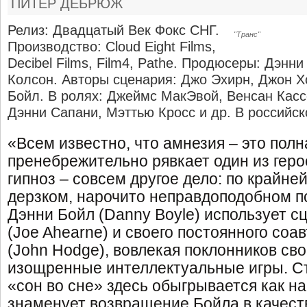
ПИТЕР ДЕБРЮЖ
Релиз: Двадцатый Век Фокс СНГ.
"Транс"
Производство: Cloud Eight Films,
Decibel Films, Film4, Pathe. Продюсеры: Дэнн
Колсон. Авторы сценария: Джо Эхирн, Джон Х
Бойл. В ролях: Джеймс МакЭвой, Венсан Касс
Дэнни Сапани, Мэттью Кросс и др. В российск
«Всем известно, что амнезия – это полн
пренебрежительно рявкает один из геро
гипноз – совсем другое дело: по крайне
дерзком, нарочито неправдоподобном п
Дэнни Бойл (Danny Boyle) использует 
(Joe Ahearne) и своего постоянного со
(John Hodge), вовлекая поклонников сво
изощренные интеллектуальные игры. С
«сон во сне» здесь обыгрывается как на
знаменует возвращение Бойла в качест