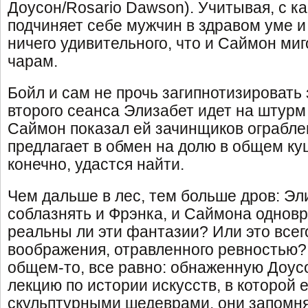
Доусон/Rosario Dawson). Учитывая, с ка
подчиняет себе мужчин в здравом уме и
ничего удивительного, что и Саймон миг
чарам.
Бойл и сам не прочь загипнотизировать 
второго сеанса Элизабет идет на штурм 
Саймон показал ей зачинщиков ограблен
предлагает в обмен на долю в общем куш
конечно, удастся найти.
Чем дальше в лес, тем больше дров: Эл
соблазнять и Фрэнка, и Саймона одновр
реальны ли эти фантазии? Или это всег
воображения, отравленного ревностью? 
общем-то, все равно: обнаженную Доус
лекцию по истории искусств, в которой 
скульптурными шедеврами, они запомня