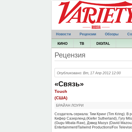
Новости
Рецензии
Обзоры
Со
КИНО
ТВ
DIGITAL
Рецензия
Опубликовано: Вт, 17 Апр 2012 12:00
«Связь»
Touch
(США)
БРАЙАН ЛОУРИ
Создатель сериала: Тим Кринг (Tim Kring). В р
Кифер Сазерленд (Kiefer Sutherland), Гугу Мб
(Gugu Mbata-Raw), Дэвид Мазуз (David Mazouz
Entertainment/Tailwind Productions/Fox Televi