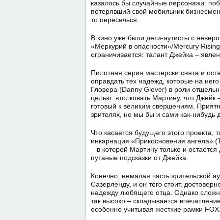
казалось бы случайные персонажи: поб
потерявший свой мобильник бизнесмен..
то пересечься.
В кино уже были дети-аутисты с неве
«Меркурий в опасности»/Mercury Rising
ограничивается: талант Джейка – явле
Пилотная серия мастерски снята и ост
оправдать тех надежд, которые на него
Гловера (Danny Glover) в роли отшельн
целью: втолковать Мартину, что Джейк
готовый к великим свершениям. Приятно
зрителях, но мы бы и сами как-нибудь 
Что касается будущего этого проекта, т
инкарнация «Прикосновения ангела» (To
– в которой Мартину только и остаетс
путаные подсказки от Джейка.
Конечно, немалая часть зрительской ау
Сазерленду, и он того стоит, достовер
надежду любящего отца. Однако сложно
так высоко – складывается впечатление
особенно учитывая жесткие рамки FOX