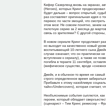
Кифер Сазерленд вновь на экранах, ав
(Heroes), которых Кринг продюсировал 
будет дальше – вопрос открытый, судьб
раз составляет оригинальная идея о то
перекос по части эмоций, что смотрет
этом мозг. Не совсем понятно, зачем 
пилотную серию за 2 месяца до мартов
связь со зрителями? С другой стороны,
В новом сериале Кринг продолжает разв
но выходит на качественно новый уров
воспитывающий 10-летнего сына Джейка
случае означает, что он практически не
вступлении к сериалу), а также не поз
погибла в теракте 11 сентября, остав
(мифическое существо, вроде «снежного
Джейк, и в обычное-то время не самый
строго определенное время забираться 
Прибавьте к этому назойливую социаль
тайн»/Undercovers), которая считает, ч
Необъяснимые события сыплются, как из
героем, который обладает сверхъесте
(сценарист – Тим Кринг, режиссер – Фр