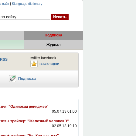
а сайт
|
Slanguage dictionary
Подписка
Журнал
twitter facebook
RSS
в закладки
Подписка
зия: "Одинокий рейнджер"
05.07.13 01:00
зия + трейлер: "Железный человек 3"
02.05.13 19:10
зия + трейлер: "Ку! Кин-дза-дза"