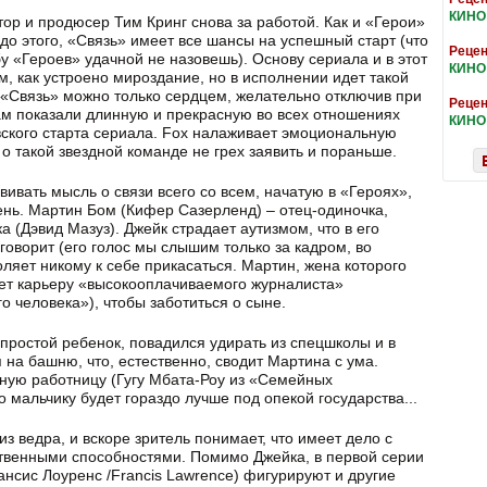
КИНО
тор и продюсер Тим Кринг снова за работой. Как и «Герои»
до этого, «Связь» имеет все шансы на успешный старт (что
Рецен
у «Героев» удачной не назовешь). Основу сериала и в этот
КИНО
м, как устроено мироздание, но в исполнении идет такой
ь «Связь» можно только сердцем, желательно отключив при
Рецен
нам показали длинную и прекрасную во всех отношениях
КИНО
ского старта сериала. Fox налаживает эмоциональную
 о такой звездной команде не грех заявить и пораньше.
ивать мысль о связи всего со всем, начатую в «Героях»,
ень. Мартин Бом (Кифер Сазерленд) – отец-одиночка,
 (Дэвид Мазуз). Джейк страдает аутизмом, что в его
 говорит (его голос мы слышим только за кадром, во
воляет никому к себе прикасаться. Мартин, жена которого
ляет карьеру «высокооплачиваемого журналиста»
 человека»), чтобы заботиться о сыне.
 простой ребенок, повадился удирать из спецшколы и в
на башню, что, естественно, сводит Мартина с ума.
ную работницу (Гугу Мбата-Роу из «Семейных
то мальчику будет гораздо лучше под опекой государства...
 ведра, и вскоре зритель понимает, что имеет дело с
ственными способностями. Помимо Джейка, в первой серии
ансис Лоуренс /Francis Lawrence) фигурируют и другие