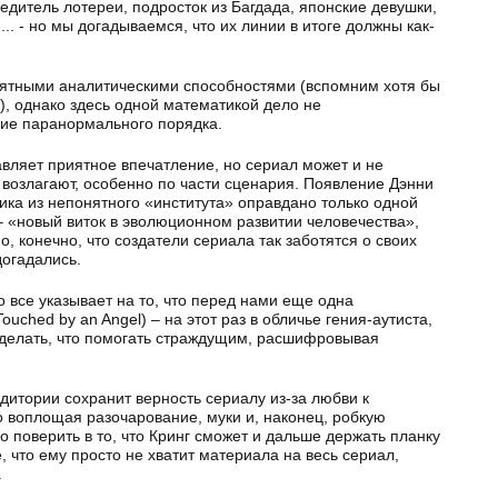
едитель лотереи, подросток из Багдада, японские девушки,
. - но мы догадываемся, что их линии в итоге должны как-
роятными аналитическими способностями (вспомним хотя бы
), однако здесь одной математикой дело не
ние паранормального порядка.
авляет приятное впечатление, но сериал может и не
 возлагают, особенно по части сценария. Появление Дэнни
ика из непонятного «института» оправдано только одной
 – «новый виток в эволюционном развитии человечества»,
, конечно, что создатели сериала так заботятся о своих
догадались.
о все указывает на то, что перед нами еще одна
uched by an Angel) – на этот раз в обличье гения-аутиста,
я делать, что помогать страждущим, расшифровывая
дитории сохранит верность сериалу из-за любви к
но воплощая разочарование, муки и, наконец, робкую
 поверить в то, что Кринг сможет и дальше держать планку
, что ему просто не хватит материала на весь сериал,
.