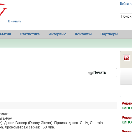
Войти н
К началу
бытия
Статистика
Интервью
Контакты
Партнеры
Печать
Рецен
КИНО
олях:
Рецен
ата-Роу
КИНО
), Дэнни Гловер (Danny Glover). Производство: США, Chernin
sion. Хронометраж серии: ~60 мин.
Рецен