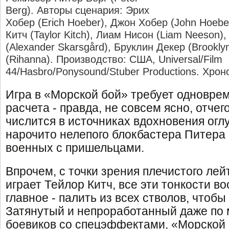
Berg). Авторы сценария: Эрих
Хобер (Erich Hoeber), Джон Хобер (John Hoebe
Китч (Taylor Kitch), Лиам Нисон (Liam Neeson)
(Alexander Skarsgård), Бруклин Декер (Brookly
(Rihanna). Производство: США, Universal/Film
44/Hasbro/Ponysound/Stuber Productions. Хрон
Игра в «Морской бой» требует одновре
расчета - правда, не совсем ясно, отче
числится в источниках вдохновения огл
нарочито нелепого блокбастера Питера 
военных с пришельцами.
Впрочем, с точки зрения плечистого лей
играет Тейлор Китч, все эти тонкости во
главное - палить из всех стволов, чтоб
Затянутый и непроработанный даже по 
боевиков со спецэффектами, «Морской 