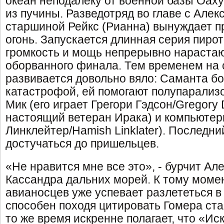
океан неподалеку от военной базы Оаху
из пучины. Разведотряд во главе с Алек
старшиной Рейкс (Рианна) вынуждает п
огонь. Запускается длинная серия пирот
громкость и мощь непрерывно нарастаю
оборванного финала. Тем временем на 
развивается довольно вяло: Саманта бо
катастрофой, ей помогают полупарализ
Мик (его играет Грегори Гэдсон/Gregory 
настоящий ветеран Ирака) и компьютер
Линклейтер/Hamish Linklater). Последни
достучаться до пришельцев.
«Не нравится мне все это», - бурчит Але
Кассандра дальних морей. К тому момен
авианосцев уже успевает разлететься в
способен походя цитировать Гомера ста
то же время искренне полагает, что «Ис