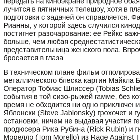
передать на киноэкране природное обая
лучится в пятничных телешоу, хотя в п
подготовки с задачей он справляется. Ф
Рианны, у которой здесь случился кино
постигнет разочарование: ее Рейкс важ
больше, чем любая среднестатистическ
представительница женского пола. Впро
бросается в глаза.
В техническом плане фильм отполирова
металлического блеска картин Майкла Бэ
Оператор Тобиас Шлиссер (Tobias Schli
события в той сизо-рыжей гамме, без к
время не обходится ни одно приключени
Яблонски (Steve Jablonsky) грохочет и г
остановки, ничем не выдавая участия ге
продюсера Рика Рубина (Rick Rubin) и 
Морелло (Tom Morello) из Rage Against 