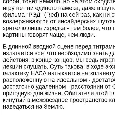
собой, тонет немало, но на этом сходст
игру нет ни единого намека, даже в шут
фильма “РЭД” (Red) на сей раз, как ни 
воздерживаются от инсайдерских шуточ
зрителю лишь изредка - тем более, что
картины говорят чаще, чем люди.
В длинной вводной сцене перед титрам
излагается все, что необходимо знать 
действия: в конце концов, мы ведь играт
лекции слушать. Суть такова: в ходе эк
галактику НАСА натыкается на «планету
расположенную на идеальном - достато
достаточно удаленном - расстоянии от 
пригодную для жизни. Обитатели этой п
кинутый в межзвездное пространство к
наведаться на Землю.