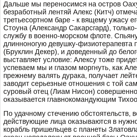
Дальше мы переносимся на остров Оаху 
безработный лентяй Алекс (Китч) отмеча
третьесортном баре - к вящему ужасу е
Стоуна (Александр Сакарсгард), только
службу в военно-морском флоте. Спьяну
длинноногую девушку-физиотерапевта 
(Бруклин Декер), и доведенный до бело
выставляет условие: Алексу тоже приде
успеваем мы и глазом моргнуть, как Але
прежнему валять дурака, получает лейт
заводит серьезные отношения с той са
суровый отец (Лиам Нисон) совершенно
оказывается главнокомандующим Тихоо
По удачному стечению обстоятельств, 
действующие лица оказываются в нужно
корабль пришельцев с планеты Златовла