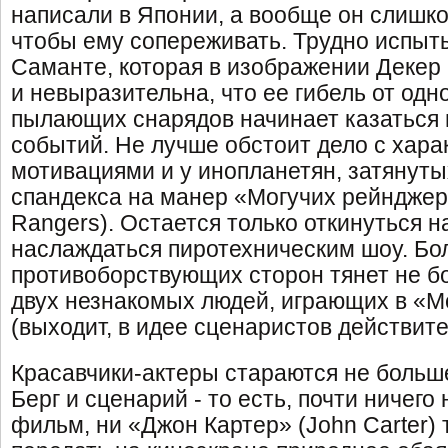
написали в Японии, а вообще он слишк
чтобы ему сопереживать. Трудно испыты
Саманте, которая в изображении Декер
и невыразительна, что ее гибель от одн
пылающих снарядов начинает казаться
событий. Не лучше обстоит дело с хара
мотивациями и у инопланетян, затянуты
спандекса на манер «Могучих рейнджер
Rangers). Остается только откинуться н
наслаждаться пиротехническим шоу. Бол
противоборствующих сторон тянет не б
двух незнакомых людей, играющих в «М
(выходит, в идее сценаристов действите
Красавчики-актеры стараются не больше
Берг и сценарий - то есть, почти ничего 
фильм, ни «Джон Картер» (John Carter) 