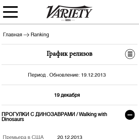
FILM
TV
Главная
Ranking
BIZ
INTERVIEW
Бокс-офис СНГ
График релизов
RANKING
EVENTS
США
ARCHIVE
Период . Обновление: 19.12.2013
ТВ РФ 18+
19 декабря
ТВ РФ 4+
ПРОГУЛКИ С ДИНОЗАВРАМИ / Walking with
Dinosaurs
Войти
ТВ Мск 18+
Премьера в США
20.12.2013