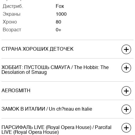
Дистриб.
Fox
ТВ Мск 4+
Экраны
1000
Хроно
80
График релизов
Возраст
0+
Полная версия сайта
СТРАНА ХОРОШИХ ДЕТОЧЕК
Премьера в США
ХОББИТ: ПУСТОШЬ СМАУГА / The Hobbit: The
Дистриб.
Вольга
Desolation of Smaug
Экраны
300
Премьера в США
Хроно
78 (82)
AEROSMITH
Дистриб.
Каро Премьер
Возраст
0+
Экраны
2000
Премьера в США
Хроно
170
ЗАМОК В ИТАЛИИ / Un ch?teau en Italie
Дистриб.
Невафильм Emotion
Возраст
12+
Экраны
огр.
Премьера в США
Хроно
ПАРСИФАЛЬ LIVE (Royal Opera House) / Parcifal
Дистриб.
ПРОвзгляд
LIVE (Royal Opera House)
Возраст
-