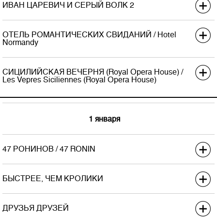
Хроно
ИВАН ЦАРЕВИЧ И СЕРЫЙ ВОЛК 2
Дистриб.
Bazelevs
Возраст
-
Экраны
Премьера в США
Хроно
100
ОТЕЛЬ РОМАНТИЧЕСКИХ СВИДАНИЙ / Hotel
Дистриб.
Наше кино
Normandy
Возраст
6+
Экраны
Премьера в США
Хроно
85
СИЦИЛИЙСКАЯ ВЕЧЕРНЯ (Royal Opera House) /
Дистриб.
Русский репортаж
Возраст
0+
Les Vepres Siciliennes (Royal Opera House)
Экраны
20
Премьера в США
Хроно
88
Дистриб.
Невафильм Emotion
Возраст
16+
1 января
Экраны
Хроно
Возраст
-
47 РОНИНОВ / 47 RONIN
Премьера в США
25.12.2013
БЫСТРЕЕ, ЧЕМ КРОЛИКИ
Дистриб.
UPI
Экраны
900
Премьера в США
Хроно
120
ДРУЗЬЯ ДРУЗЕЙ
Дистриб.
DreamTeam