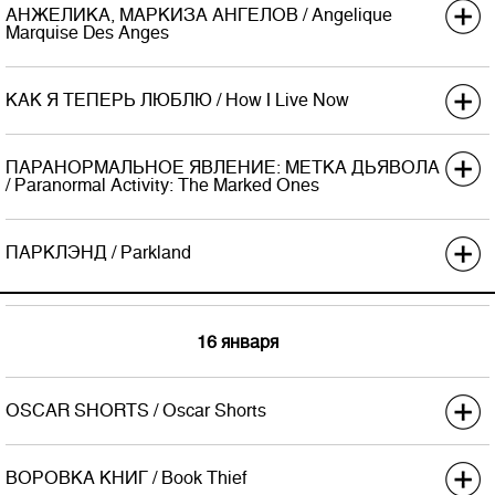
Возраст
6+
АНЖЕЛИКА, МАРКИЗА АНГЕЛОВ / Angelique
Marquise Des Anges
Премьера в США
КАК Я ТЕПЕРЬ ЛЮБЛЮ / How I Live Now
Дистриб.
Вольга
Экраны
700
Премьера в США
Хроно
112
ПАРАНОРМАЛЬНОЕ ЯВЛЕНИЕ: МЕТКА ДЬЯВОЛА
Дистриб.
Каравелла DDC
/ Paranormal Activity: The Marked Ones
Возраст
16+
Экраны
100
Премьера в США
Хроно
90
ПАРКЛЭНД / Parkland
Дистриб.
Централ Партнершип Paramount
Возраст
16+
Экраны
800
Премьера в США
Хроно
84 (90)
Дистриб.
Парадиз
Возраст
16 января
16+
Экраны
100
Хроно
93
Возраст
16+
OSCAR SHORTS / Oscar Shorts
Премьера в США
ВОРОВКА КНИГ / Book Thief
Дистриб.
Кинография