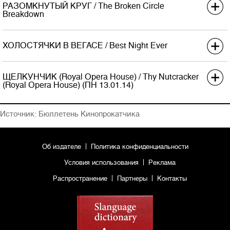
Хроно
85
РАЗОМКНУТЫЙ КРУГ / The Broken Circle
Дистриб.
UPI
Breakdown
Возраст
0+
Экраны
100
Премьера в США
Хроно
106 (112)
ХОЛОСТЯЧКИ В ВЕГАСЕ / Best Night Ever
Дистриб.
Кино без границ
Возраст
12+
Экраны
Премьера в США
17.01.2014
Хроно
111
ЩЕЛКУНЧИК (Royal Opera House) / Thу Nutcracker
Дистриб.
Top Film Distribution
(Royal Opera House) (ПН 13.01.14)
Возраст
12+
Экраны
900
Премьера в США
Хроно
90
Источник: Бюллетень Кинопрокатчика
Дистриб.
Невафильм Emotion
Возраст
18+
Экраны
Хроно
Об издателе
Политика конфиденциальности
Возраст
Условия использования
Реклама
Распространение
Партнеры
Контакты