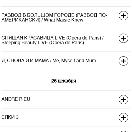
Экраны
50
Премьера в США
Хроно
103
РАЗВОД В БОЛЬШОМ ГОРОДЕ (РАЗВОД ПО-
Дистриб.
Невафильм Emotion
Возраст
-
АМЕРИКАНСКИ) / What Maisie Knew
Экраны
огр.
Премьера в США
Хроно
СПЯЩАЯ КРАСАВИЦА LIVE (Opera de Paris) /
Дистриб.
Кино без границ
Возраст
-
Sleeping Beauty LIVE (Opera de Paris)
Экраны
огр.
Премьера в США
Хроно
99
Я, СНОВА Я И МАМА / Me, Myself and Mum
Дистриб.
Невафильм Emotion
Возраст
-
Экраны
огр.
Премьера в США
Хроно
Дистриб.
Premium Film
26 декабря
Возраст
-
Экраны
огр.
Хроно
85
ANDRE RIEU
Возраст
12+
Премьера в США
ЕЛКИ 3
Дистриб.
Невафильм Emotion
Экраны
огр.
Премьера в США