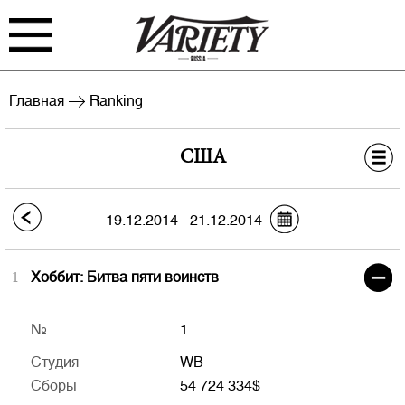
FILM
TV
Главная
Ranking
BIZ
INTERVIEW
Бокс-офис СНГ
США
RANKING
INDUSTRY
США
EVENTS
ARCHIVE
19.12.2014 - 21.12.2014
BLOG
ТВ РФ 18+
1
Хоббит: Битва пяти воинств
ТВ РФ 4+
№
1
Студия
WB
ТВ Мск 18+
Сборы
54 724 334$
Войти