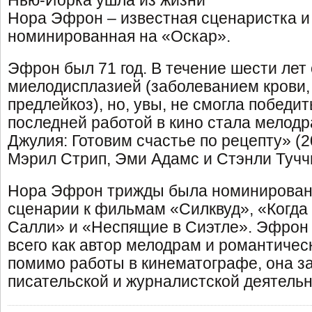
Нью-Йорка ушла из жизни
Нора Эфрон – известная сценаристка и
номинированная на «Оскар».
Эфрон был 71 год. В течение шести лет
миелодисплазией (заболеванием крови
предлейкоз), но, увы, не смогла победит
последней работой в кино стала мелод
Джулия: Готовим счастье по рецепту» (200
Мэрил Стрип, Эми Адамс и Стэнли Туччи
Нора Эфрон трижды была номинирован
сценарии к фильмам «Силквуд», «Когда
Салли» и «Неспящие в Сиэтле». Эфрон
всего как автор мелодрам и романтическ
помимо работы в кинематографе, она з
писательской и журналистской деятель