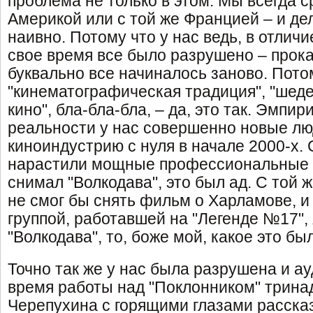
проблема не только в этом. Мы всегда 
Америкой или с той же Францией – и де
наивно. Потому что у нас ведь, в отличие
свое время все было разрушено – прока
буквально все начиналось заново. Пото
"кинематографическая традиция", "шед
кино", бла-бла-бла, – да, это так. Эмпир
реальности у нас совершенно новые лю
киноиндустрию с нуля в начале 2000-х.
нарастили мощные профессиональные м
снимал "Волкодава", это был ад. С той 
не смог бы снять фильм о Харламове, и 
группой, работавшей на "Легенде №17",
"Волкодава", то, боже мой, какое это бы
Точно так же у нас была разрушена и а
время работы над "Поклонником" трин
Черепухина с горящими глазами расска