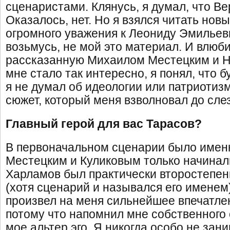
сценаристами. Клянусь, я думал, что В
Оказалось, нет. Но я взялся читать нов
огромного уважения к Леониду Эмильеви
возьмусь, не мой это материал. И влюби
рассказанную Михаилом Местецким и Н
мне стало так интересно, я понял, что б
я не думал об идеологии или патриотиз
сюжет, который меня взволновал до слез
Главный герой для вас Тарасов?
В первоначальном сценарии было именно
Местецким и Куликовым только начинал
Харламов был практически второстепе
(хотя сценарий и назывался его именем
произвел на меня сильнейшее впечатле
потому что напомнил мне собственного 
мое альтер эго. Я никогда особо не зан