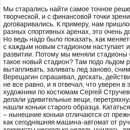
Мы старались найти самое точное реше
творческой, и с финансовой точки зрени
договаривались. К примеру, нам пришло
разных спортивных аренах, это очень д
Но ведь надо было показать, как меняетс
с каждым новым стадионом наступает и 
развитии. Потому мы меняли стадионы б
такое новый стадион? Там подо льдом р
вытапливать, заливать лед заново, сним
Верещагин спрашивал, дескать, действ
не все равно, и я отвечал, что уверен в
художники по костюмам Сергей Струче
делали удивительные вещи, перетряхну
нашли коньки старого образца. Кататьс
– нынешние коньки отличаются от прежн
как сегодняшняя машина-автомат от руч
хоккеисты несколько недель учились, а