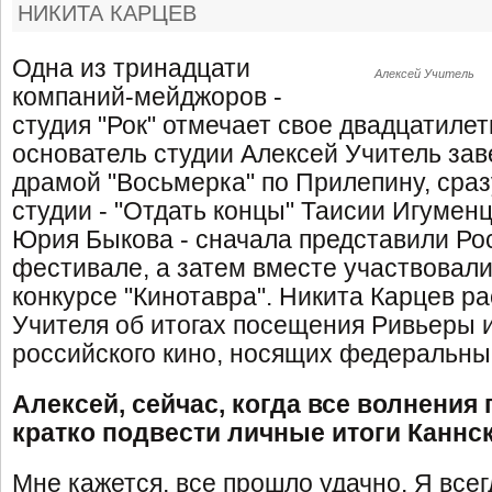
НИКИТА КАРЦЕВ
Одна из тринадцати
Алексей Учитель
компаний-мейджоров -
студия "Рок" отмечает свое двадцатиле
основатель студии Алексей Учитель за
драмой "Восьмерка" по Прилепину, сра
студии - "Отдать концы" Таисии Игумен
Юрия Быкова - сначала представили Ро
фестивале, а затем вместе участвовал
конкурсе "Кинотавра". Никита Карцев р
Учителя об итогах посещения Ривьеры 
российского кино, носящих федеральны
Алексей, сейчас, когда все волнения
кратко подвести личные итоги Каннс
Мне кажется, все прошло удачно. Я всег