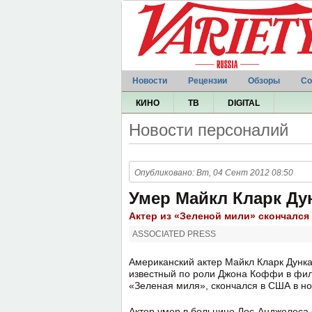
Новости
Рецензии
Обзоры
Со
КИНО
ТВ
DIGITAL
Новости персоналий
Опубликовано: Вт, 04 Сент 2012 08:50
Умер Майкл Кларк Ду
Актер из «Зеленой мили» скончался 
ASSOCIATED PRESS
Американский актер Майкл Кларк Дунка
известный по роли Джона Коффи в фи
«Зеленая миля», скончался в США в ноч
Актер умер в больнице Лос-Анджелеса 