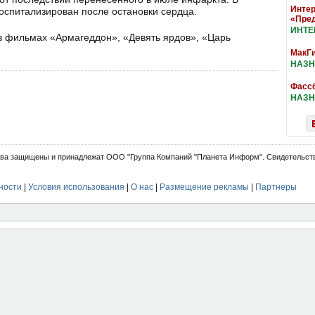
Интер
оспитализирован после остановки сердца.
«Пре
ИНТ
в фильмах «Армагеддон», «Девять ярдов», «Царь
МакГи
НАЗН
Фассб
НАЗН
ва защищены и принадлежат ООО "Группа Компаний "Планета Информ". Свидетельств
ности
|
Условия использования
|
О нас
|
Размещение рекламы
|
Партнеры