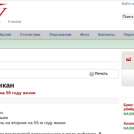
Войти н
К началу
бытия
Статистика
Персоналии
Фото
Контакты
Парт
Печать
нкан
на 55 году жизни
Брюс 
убийц
н,
НАЗН
льме
ь на вторник на 55-м году жизни.
Хазан
НАЗН
от последствий перенесенного в июле инфаркта. В