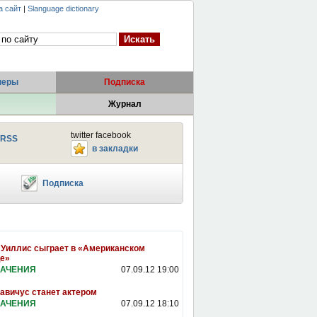
а сайт
|
Slanguage dictionary
неры
Подписка
Журнал
twitter facebook
RSS
в закладки
Подписка
Уиллис сыграет в «Американском
е»
АЧЕНИЯ
07.09.12 19:00
авичус станет актером
АЧЕНИЯ
07.09.12 18:10