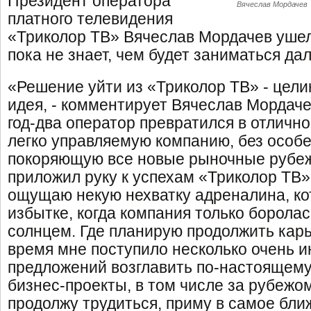
Президент оператора
Вячеслав Мордачев
платного телевидения
«Триколор ТВ» Вячеслав Мордачев ушел 
пока не знает, чем будет заниматься да
«Решение уйти из «Триколор ТВ» - цели
идея, - комментирует Вячеслав Мордаче
год-два оператор превратился в отличн
легко управляемую компанию, без особ
покоряющую все новые рыночные рубежи
приложил руку к успехам «Триколор ТВ»,
ощущаю некую нехватку адреналина, ко
избытке, когда компания только боролас
солнцем. Где планирую продолжить кар
время мне поступило несколько очень 
предложений возглавить по-настоящем
бизнес-проекты, в том числе за рубежом
продолжу трудиться, приму в самое бл