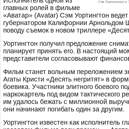
Исполнитель одной из
Сэм Уортингтон в 
главных ролей в фильме
«Аватар» (Avatar) Сэм Уортингтон ведет
губернатором Калифорнии Арнольдом Ш
поводу съемок в новом триллере «Десят
Уортингтон получил предложение снимат
планирует принять его. В настоящий мо
представители согласовывают финансов
Фильм станет вольным переложением з
Агаты Кристи «Десять негритят» в форм
боевика. Участники элитного боевого п
наркокартель под видом тактического ре
им удалось бежать с миллионной выручк
они начинают погибать один за другим.
Уортингтон известен как исполнитель г