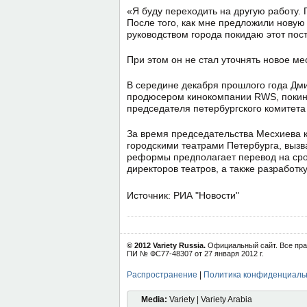
«Я буду переходить на другую работу.
После того, как мне предложили новую
руководством города покидаю этот пост
При этом он не стал уточнять новое ме
В середине декабря прошлого года Дм
продюсером кинокомпании RWS, покину
председателя петербургского комитета 
За время председательства Месхиева 
городскими театрами Петербурга, вызв
реформы предполагает перевод на сро
директоров театров, а также разработ
Источник: РИА "Новости"
© 2012 Variety Russia.
Официальный сайт. Все пра
ПИ № ФС77-48307 от 27 января 2012 г.
Распространение
|
Политика конфиденциаль
Media:
Variety | Variety Arabia