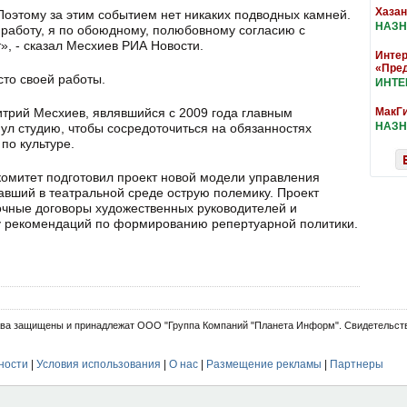
Хазан
 Поэтому за этим событием нет никаких подводных камней.
НАЗН
 работу, я по обоюдному, полюбовному согласию с
», - сказал Месхиев РИА Новости.
Интер
«Пре
сто своей работы.
ИНТ
итрий Месхиев, являвшийся с 2009 года главным
МакГи
НАЗН
л студию, чтобы сосредоточиться на обязанностях
по культуре.
комитет подготовил проект новой модели управления
авший в театральной среде острую полемику. Проект
чные договоры художественных руководителей и
ку рекомендаций по формированию репертуарной политики.
ва защищены и принадлежат ООО "Группа Компаний "Планета Информ". Свидетельств
ности
|
Условия использования
|
О нас
|
Размещение рекламы
|
Партнеры