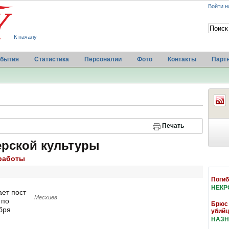
Войти н
К началу
бытия
Статистика
Персоналии
Фото
Контакты
Парт
Печать
ерской культуры
 работы
Погиб
НЕКР
ет пост
Месхиев
 по
Брюс 
абря
убийц
НАЗН