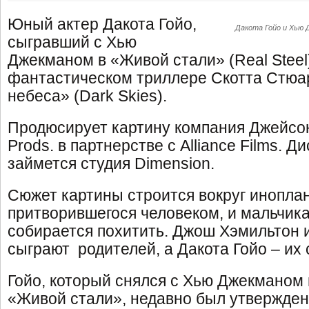
Юный актер Дакота Гойо,
Дакота Гойо и Хью
сыгравший с Хью
Джекманом в «Живой стали» (Real Steel)
фантастическом триллере Скотта Стюа
небеса» (Dark Skies).
Продюсирует картину компания Джейсо
Prods. в партнерстве с Alliance Films.
займется студия Dimension.
Сюжет картины строится вокруг инопла
притворившегося человеком, и мальчика,
собирается похитить. Джош Хэмильтон 
сыграют родителей, а Дакота Гойо – их
Гойо, который снялся с Хью Джекманом
«Живой стали», недавно был утвержден