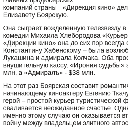
главных продюсерских
компаний страны - «Дирекция кино» дел
Елизавету Боярскую.
Она сыграет вожделенную телезвезду в
комедии Михаила Хлебородова «Курьер 
«Дирекции кино» она до сих пор всегда
Константину Хабенскому – была возлю
Лукашина и адмирала Колчака. Оба про
внушительную кассу. «Ирония судьбы» 
млн, а «Адмиралъ» - $38 млн.
На этот раз Боярская составит романти
начинающему киноактеру Евгению Ткачу
герой – простой курьер туристической 
сваливается неожиданное счастье. Одн
именно этому случаю он оказывается вт
войну между владельцем элитного авто