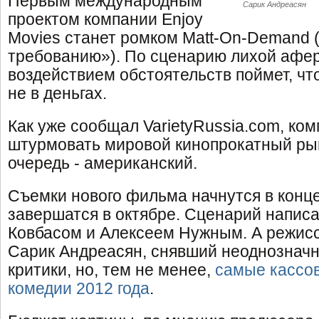
Первым международным
Сарик Андреасян
проектом компании Enjoy
Movies станет ромком Matt-On-Demand 
требованию»). По сценарию лихой афер
воздействием обстоятельств поймет, чт
не в деньгах.
Как уже сообщал VarietyRussia.com, ко
штурмовать мировой кинопрокатный рын
очередь - американский.
Съемки нового фильма начнутся в конце
завершатся в октябре. Сценарий напис
Ковбасом и Алексеем Нужным. А режис
Сарик Андреасян, снявший неоднозначн
критики, но, тем не менее,
самые кассо
комедии 2012 года
.