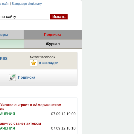
а сайт
|
Slanguage dictionary
неры
Подписка
Журнал
twitter facebook
RSS
в закладки
Подписка
Уиллис сыграет в «Американском
е»
АЧЕНИЯ
07.09.12 19:00
авичус станет актером
АЧЕНИЯ
07.09.12 18:10