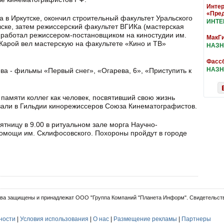
Интер
«Пре
а в Иркутске, окончил строительный факультет Уральского
ИНТ
вске, затем режиссерский факультет ВГИКа (мастерская
а работал режиссером-постановщиком на киностудии им.
МакГи
 Карой вел мастерскую на факультете «Кино и ТВ»
НАЗН
Фассб
НАЗН
ва - фильмы «Первый снег», «Огарева, 6», «Приступить к
 памяти коллег как человек, посвятивший свою жизнь
зали в Гильдии кинорежиссеров Союза Кинематографистов.
ятницу в 9.00 в ритуальном зале морга Научно-
помощи им. Склифосовского. Похороны пройдут в городе
ва защищены и принадлежат ООО "Группа Компаний "Планета Информ". Свидетельств
ности
|
Условия использования
|
О нас
|
Размещение рекламы
|
Партнеры