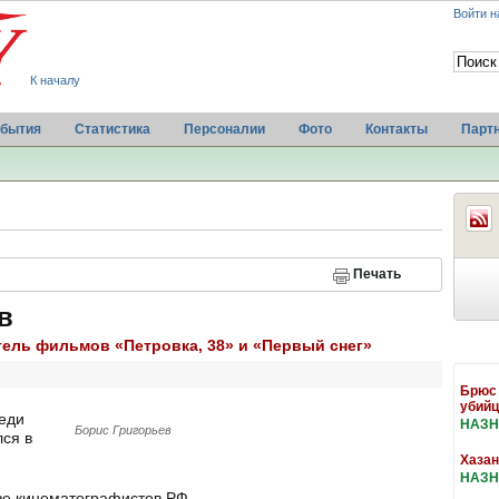
Войти н
К началу
бытия
Статистика
Персоналии
Фото
Контакты
Парт
Печать
в
атель фильмов «Петровка, 38» и «Первый снег»
Брюс 
убийц
реди
НАЗН
Борис Григорьев
лся в
Хазан
НАЗН
зе кинематографистов РФ.