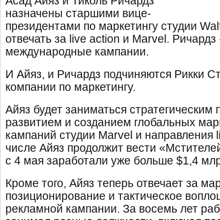
Асад Айяз и Тиколь Ричардз
назначены старшими вице-
президентами по маркетингу студии Walt
отвечать за live action и Marvel. Ричардз
международные кампании.
И Айяз, и Ричардз подчиняются Рикки С
компании по маркетингу.
Айяз будет заниматься стратегическим
развитием и созданием глобальных мар
кампаний студии Marvel и направления li
числе Айяз продолжит вести «Мстителе
с 4 мая заработали уже больше $1,4 млр
Кроме того, Айяз теперь отвечает за мар
позиционирование и тактическое вопл
рекламной кампании. За восемь лет раб