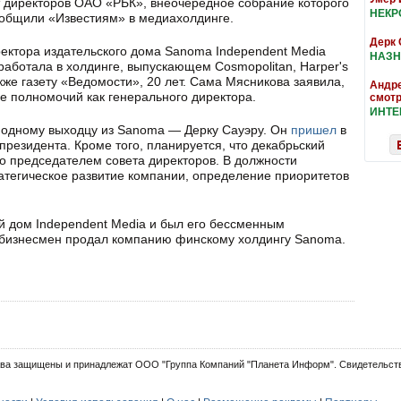
ет директоров ОАО «РБК», внеочередное собрание которого
НЕКР
сообщили «Известиям» в медиахолдинге.
Дерк 
ректора издательского дома Sanoma Independent Media
НАЗН
работала в холдинге, выпускающем Cosmopolitan, Harper's
акже газету «Ведомости», 20 лет. Сама Мясникова заявила,
Андре
ее полномочий как генерального директора.
смотр
ИНТ
 одному выходцу из Sanoma — Дерку Сауэру. Он
пришел
в
президента. Кроме того, планируется, что декабрьский
го председателем совета директоров. В должности
ратегическое развитие компании, определение приоритетов
ий дом Independent Media и был его бессменным
м бизнесмен продал компанию финскому холдингу Sanoma.
ва защищены и принадлежат ООО "Группа Компаний "Планета Информ". Свидетельств