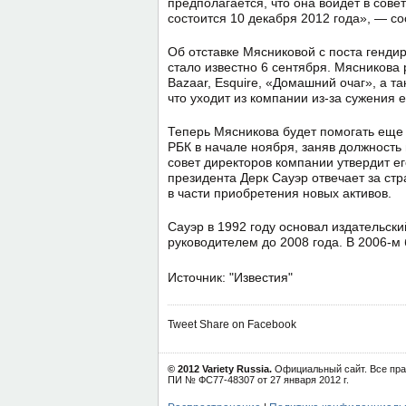
предполагается, что она войдет в сов
состоится 10 декабря 2012 года», — 
Об отставке Мясниковой с поста генди
стало известно 6 сентября. Мясникова 
Bazaar, Esquire, «Домашний очаг», а т
что уходит из компании из-за сужения 
Теперь Мясникова будет помогать еще
РБК в начале ноября, заняв должность 
совет директоров компании утвердит е
президента Дерк Сауэр отвечает за ст
в части приобретения новых активов.
Сауэр в 1992 году основал издательск
руководителем до 2008 года. В 2006-
Источник: "Известия"
Tweet
Share on Facebook
© 2012 Variety Russia.
Официальный сайт. Все пра
ПИ № ФС77-48307 от 27 января 2012 г.