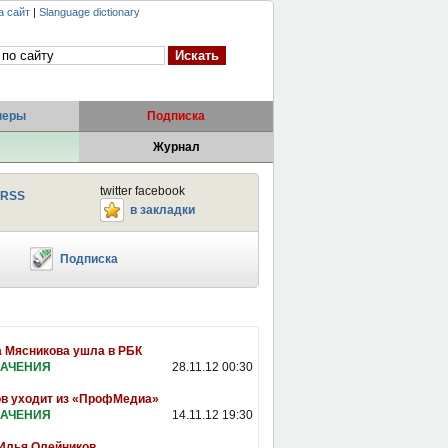
а сайт
|
Slanguage dictionary
неры
Подписка
Журнал
twitter facebook
RSS
в закладки
Подписка
 Мясникова ушла в РБК
АЧЕНИЯ
28.11.12 00:30
в уходит из «ПрофМедиа»
АЧЕНИЯ
14.11.12 19:30
Илья Олейников