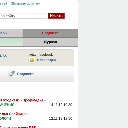
а сайт
|
Slanguage dictionary
неры
Подписка
Журнал
twitter facebook
RSS
в закладки
Подписка
в уходит из «ПрофМедиа»
АЧЕНИЯ
14.11.12 19:30
Илья Олейников
ОЛОГИ
12.11.12 12:50
Сауэр возглавил РБК