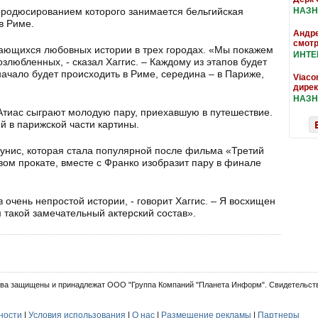
родюсированием которого занимается бельгийская
НАЗН
в Риме.
Андре
смотр
ающихся любовных истории в трех городах. «Мы покажем
ИНТ
злюбленных, - сказал Хаггис. – Каждому из этапов будет
начало будет происходить в Риме, середина – в Париже,
Viaco
дире
НАЗН
Атиас сыграют молодую пару, приехавшую в путешествие.
й в парижской части картины.
унис, которая стала популярной после фильма «Третий
ом прокате, вместе с Франко изобразит пару в финале
очень непростой истории, - говорит Хаггис. – Я восхищен
 такой замечательный актерский состав».
ва защищены и принадлежат ООО "Группа Компаний "Планета Информ". Свидетельств
ности
|
Условия использования
|
О нас
|
Размещение рекламы
|
Партнеры