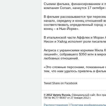
Съемки фильма, финансированием и п
компания Corsan, начнутся 17 октября 
В фильме рассказываются три пересек
начало, середину и конец отношений во
соответствовать определенный город: 
конец – в Нью-Йорке».
В итальянской части Аффлек и Моран 
Нисон и Уайлд исполнят роли писателе
Актриса с украинскими корнями Мила К
лишний», собравшего $350 млн в миров
любовных отношений.
«Это сложные персонажи, показанные в 
тем, что нам удалось привлечь в фильм
Tweet
Share on Facebook
© 2012 Variety Russia.
Официальный сайт. Все пра
ПИ № ФС77-48307 от 27 января 2012 г.
Распространение
|
Политика конфиденциаль