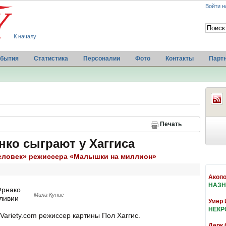
Войти н
К началу
бытия
Статистика
Персоналии
Фото
Контакты
Парт
Печать
нко сыграют у Хаггиса
человек» режиссера «Малышки на миллион»
Акопо
НАЗН
Фрнако
Мила Кунис
ливии
Умер 
НЕКР
 Variety.com режиссер картины Пол Хаггис.
Дерк 