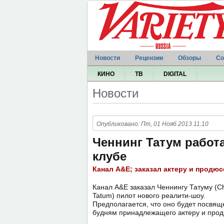
Новости
Рецензии
Обзоры
Со
КИНО
ТВ
DIGITAL
Новости
Опубликовано: Пт, 01 Нояб 2013 11:10
Ченнинг Татум работа
клубе
Канал A&E; заказал актеру и продюс
Канал A&E заказал Ченнингу Татуму (C
Tatum) пилот нового реалити-шоу.
Предполагается, что оно будет посвящ
будням принадлежащего актеру и продю