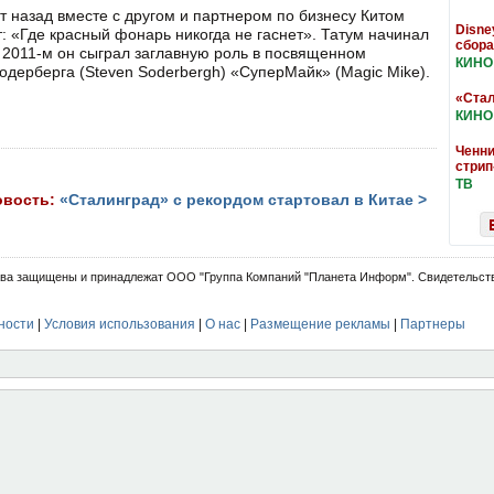
т назад вместе с другом и партнером по бизнесу Китом
Disne
ит: «Где красный фонарь никогда не гаснет». Татум начинал
сбор
В 2011-м он сыграл заглавную роль в посвященном
КИНО
дерберга (Steven Soderbergh) «СуперМайк» (Magic Mike).
«Стал
КИНО
Ченни
стрип
ТВ
овость:
«Сталинград» с рекордом стартовал в Китае >
ва защищены и принадлежат ООО "Группа Компаний "Планета Информ". Свидетельств
ности
|
Условия использования
|
О нас
|
Размещение рекламы
|
Партнеры