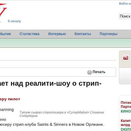
Войти н
К началу
бытия
Статистика
Интервью
Контакты
Партнеры
Печать
ет над реалити-шоу о стрип-
еру пилот
Потан
Парт
hanning
КИНО
Татум сыграл стриптизера в «СуперМайке» Стивена
Содерберга
ено
Капит
серу стрип-клуба Saints & Sinners в Новом Орлеане.
млрд
DIGIT