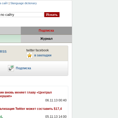
а сайт
|
Slanguage dictionary
Подписка
Журнал
twitter facebook
RSS
в закладки
Подписка
ин вновь меняет главу «Централ
нершип»
06.11.13 00:40
ализация Twitter может составить $17,4
AL
05.11.13 14:00