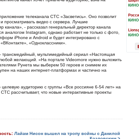
Шарли
КИНО
Росси
приложение телеканала СТС «Засветись». Оно позволит
КИНО
 и просматривать видео с сервера. Лучшие
ир канала», - рассказал генеральный директор канала
Lions
я аналогом Instagram, однако работает не только с фото,
КИНО
тформ iPhone и Android и будет интегрировано с
, «ВКонтакте», «Одноклассники».
 — трансмедийный, мультимедийный сериал «Настоящая
 любой желающий. «На портале Videomore нужно выложить
вателями Рунета мы выберем 50 героев и снимем их
тупен на наших интернет-платформах и частично на
 целевую аудиторию с группы «Все россияне 6-54 лет» на
о СТС рассчитывает, что новые интерактивные проекты
вость:
Лайам Нисон вышел на тропу войны с Данилой
Козловским >