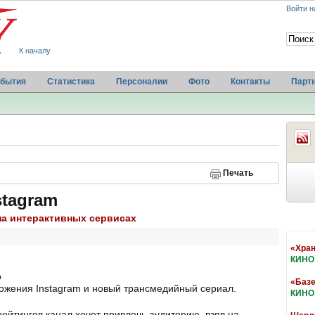
Войти н
К началу
бытия
Статистика
Персоналии
Фото
Контакты
Парт
Печать
stagram
на интерактивных сервисах
«Хран
КИНО
о
«Базе
ожения Instagram и новый трансмедийный сериал.
КИНО
йтингов канал хочет привлечь аудиторию, взяв на