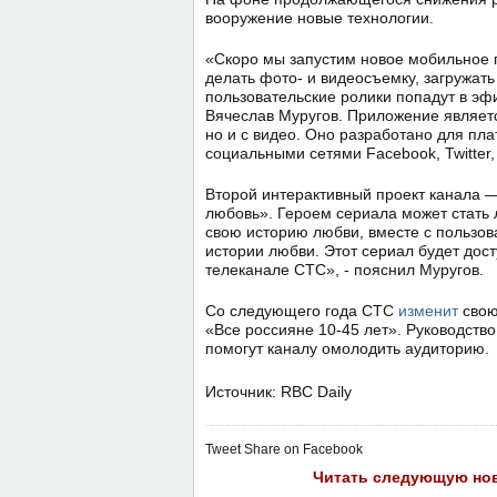
вооружение новые технологии.
«Скоро мы запустим новое мобильное 
делать фото- и видеосъемку, загружать
пользовательские ролики попадут в эф
Вячеслав Муругов. Приложение являетс
но и с видео. Оно разработано для пла
социальными сетями Facebook, Twitter
Второй интерактивный проект канала
любовь». Героем сериала может стать
свою историю любви, вместе с пользо
истории любви. Этот сериал будет дос
телеканале СТС», - пояснил Муругов.
Со следующего года СТС
изменит
свою
«Все россияне 10-45 лет». Руководств
помогут каналу омолодить аудиторию.
Источник: RBC Daily
Tweet
Share on Facebook
Читать следующую но