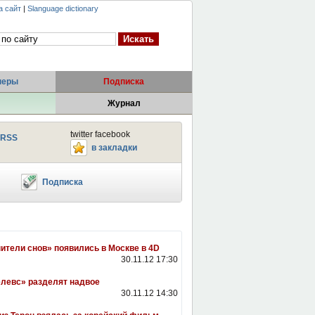
а сайт
|
Slanguage dictionary
неры
Подписка
Журнал
twitter facebook
RSS
в закладки
Подписка
ители снов» появились в Москве в 4D
30.11.12 17:30
левс» разделят надвое
30.11.12 14:30